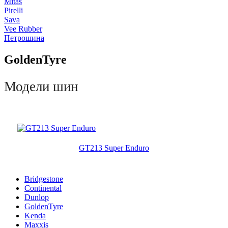
Mitas
Pirelli
Sava
Vee Rubber
Петрошина
GoldenTyre
Модели шин
GT213 Super Enduro
Bridgestone
Continental
Dunlop
GoldenTyre
Kenda
Maxxis