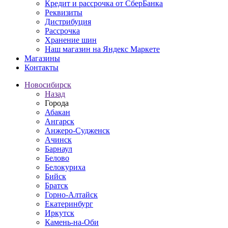
Кредит и рассрочка от СберБанка
Реквизиты
Дистрибуция
Рассрочка
Хранение шин
Наш магазин на Яндекс Маркете
Магазины
Контакты
Новосибирск
Назад
Города
Абакан
Ангарск
Анжеро-Судженск
Ачинск
Барнаул
Белово
Белокуриха
Бийск
Братск
Горно-Алтайск
Екатеринбург
Иркутск
Камень-на-Оби