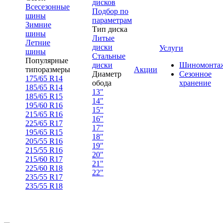
дисков
Всесезонные
Подбор по
шины
параметрам
Зимние
Тип диска
шины
Литые
Летние
диски
Услуги
шины
Стальные
Популярные
диски
Шиномонта
типоразмеры
Акции
Диаметр
Сезонное
175/65 R14
обода
хранение
185/65 R14
13"
185/65 R15
14"
195/60 R16
15"
215/65 R16
16"
225/65 R17
17"
195/65 R15
18"
205/55 R16
19"
215/55 R16
20"
215/60 R17
21"
225/60 R18
22"
235/55 R17
235/55 R18