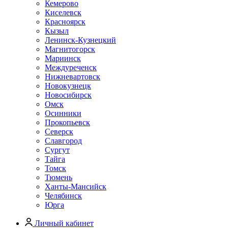
Кемерово
Киселевск
Красноярск
Кызыл
Ленинск-Кузнецкий
Магнитогорск
Мариинск
Междуреченск
Нижневартовск
Новокузнецк
Новосибирск
Омск
Осинники
Прокопьевск
Северск
Славгород
Сургут
Тайга
Томск
Тюмень
Ханты-Мансийск
Челябинск
Юрга
Личный кабинет