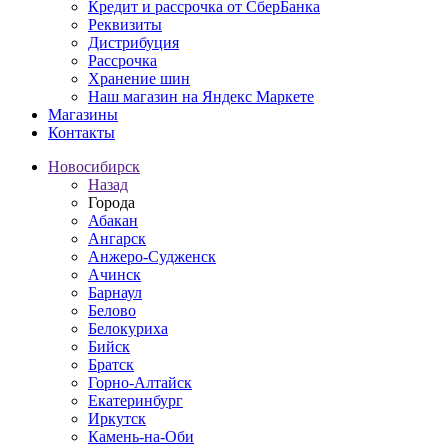
Кредит и рассрочка от СберБанка
Реквизиты
Дистрибуция
Рассрочка
Хранение шин
Наш магазин на Яндекс Маркете
Магазины
Контакты
Новосибирск
Назад
Города
Абакан
Ангарск
Анжеро-Судженск
Ачинск
Барнаул
Белово
Белокуриха
Бийск
Братск
Горно-Алтайск
Екатеринбург
Иркутск
Камень-на-Оби