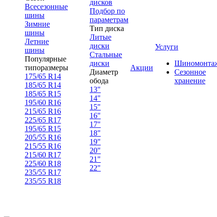
дисков
Всесезонные
Подбор по
шины
параметрам
Зимние
Тип диска
шины
Литые
Летние
диски
Услуги
шины
Стальные
Популярные
диски
Шиномонта
типоразмеры
Акции
Диаметр
Сезонное
175/65 R14
обода
хранение
185/65 R14
13"
185/65 R15
14"
195/60 R16
15"
215/65 R16
16"
225/65 R17
17"
195/65 R15
18"
205/55 R16
19"
215/55 R16
20"
215/60 R17
21"
225/60 R18
22"
235/55 R17
235/55 R18