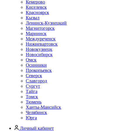
Кемерово
Киселевск
Красноярск
Кызыл
Ленинск-Кузнецкий
Магнитогорск
Мариинск
Междуреченск
Нижневартовск
Новокузнецк
Новосибирск
Омск
Осинники
Прокопьевск
Северск
Славгород
Сургут
Тайга
Томск
Тюмень
Ханты-Мансийск
Челябинск
Юрга
Личный кабинет