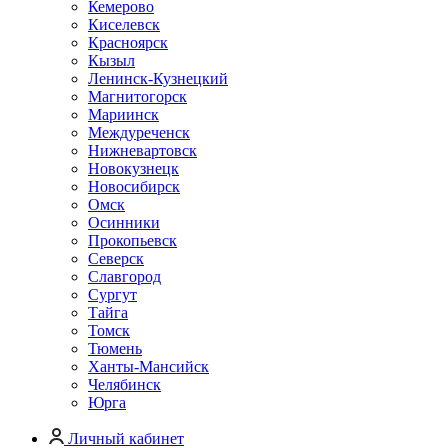
Кемерово
Киселевск
Красноярск
Кызыл
Ленинск-Кузнецкий
Магнитогорск
Мариинск
Междуреченск
Нижневартовск
Новокузнецк
Новосибирск
Омск
Осинники
Прокопьевск
Северск
Славгород
Сургут
Тайга
Томск
Тюмень
Ханты-Мансийск
Челябинск
Юрга
Личный кабинет