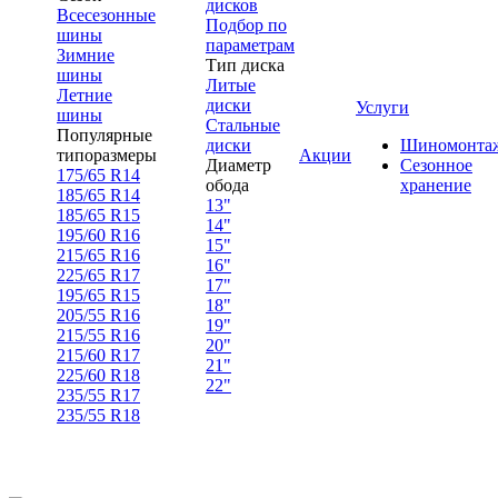
дисков
Всесезонные
Подбор по
шины
параметрам
Зимние
Тип диска
шины
Литые
Летние
диски
Услуги
шины
Стальные
Популярные
диски
Шиномонта
типоразмеры
Акции
Диаметр
Сезонное
175/65 R14
обода
хранение
185/65 R14
13"
185/65 R15
14"
195/60 R16
15"
215/65 R16
16"
225/65 R17
17"
195/65 R15
18"
205/55 R16
19"
215/55 R16
20"
215/60 R17
21"
225/60 R18
22"
235/55 R17
235/55 R18