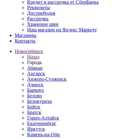
Кредит и рассрочка от СберБанка
Реквизиты
Дистрибуция
Рассрочка
Хранение шин
Наш магазин на Яндекс Маркете
Магазины
Контакты
Новосибирск
Назад
Города
Абакан
Ангарск
Анжеро-Судженск
Ачинск
Барнаул
Белово
Белокуриха
Бийск
Братск
Горно-Алтайск
Екатеринбург
Иркутск
Камень-на-Оби