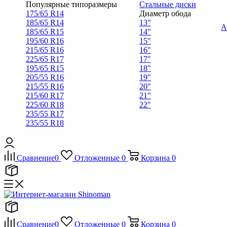
Популярные типоразмеры
Стальные диски
175/65 R14
Диаметр обода
185/65 R14
13"
А
185/65 R15
14"
195/60 R16
15"
215/65 R16
16"
225/65 R17
17"
195/65 R15
18"
205/55 R16
19"
215/55 R16
20"
215/60 R17
21"
225/60 R18
22"
235/55 R17
235/55 R18
Сравнение
0
Отложенные
0
Корзина
0
Сравнение
0
Отложенные
0
Корзина
0