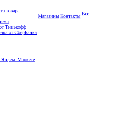
та товара
Все
Магазины
Контакты
тема
 от Тинькофф
очка от СберБанка
 Яндекс Маркете