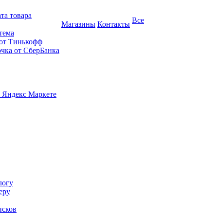
та товара
Все
Магазины
Контакты
тема
 от Тинькофф
очка от СберБанка
 Яндекс Маркете
логу
еру
исков