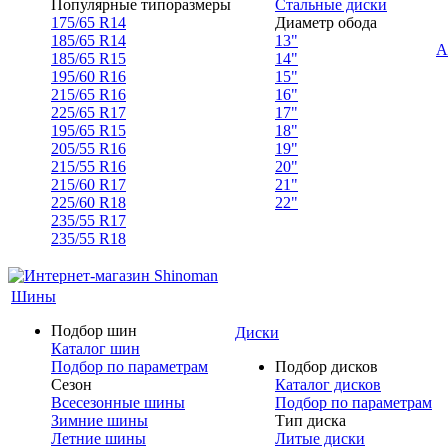
Популярные типоразмеры
Стальные диски
175/65 R14
Диаметр обода
185/65 R14
13"
А
185/65 R15
14"
195/60 R16
15"
215/65 R16
16"
225/65 R17
17"
195/65 R15
18"
205/55 R16
19"
215/55 R16
20"
215/60 R17
21"
225/60 R18
22"
235/55 R17
235/55 R18
Шины
Подбор шин
Диски
Каталог шин
Подбор по параметрам
Подбор дисков
Сезон
Каталог дисков
Всесезонные шины
Подбор по параметрам
Зимние шины
Тип диска
Летние шины
Литые диски