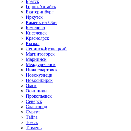
Братск
Горно-Алтайск
Екатеринбург
Иркутск
Камень-на-Оби
Кемерово
Киселевск
Красноярск
Кызыл
Ленинск-Кузнецкий
Магнитогорск
Мариинск
Междуреченск
Нижневартовск
Новокузнецк
Новосибирск
Омск
Осинники
Прокопьевск
Северск
Славгород
Сургут
Тайга
Томск
Тюмень