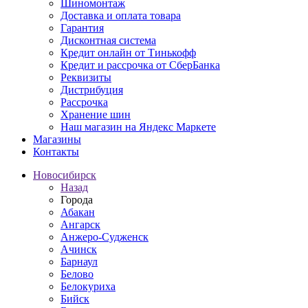
Шиномонтаж
Доставка и оплата товара
Гарантия
Дисконтная система
Кредит онлайн от Тинькофф
Кредит и рассрочка от СберБанка
Реквизиты
Дистрибуция
Рассрочка
Хранение шин
Наш магазин на Яндекс Маркете
Магазины
Контакты
Новосибирск
Назад
Города
Абакан
Ангарск
Анжеро-Судженск
Ачинск
Барнаул
Белово
Белокуриха
Бийск