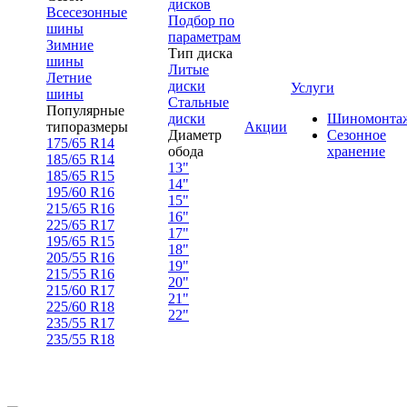
дисков
Всесезонные
Подбор по
шины
параметрам
Зимние
Тип диска
шины
Литые
Летние
диски
Услуги
шины
Стальные
Популярные
диски
Шиномонта
типоразмеры
Акции
Диаметр
Сезонное
175/65 R14
обода
хранение
185/65 R14
13"
185/65 R15
14"
195/60 R16
15"
215/65 R16
16"
225/65 R17
17"
195/65 R15
18"
205/55 R16
19"
215/55 R16
20"
215/60 R17
21"
225/60 R18
22"
235/55 R17
235/55 R18