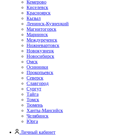
Кемерово
Киселевск
Красноярск
Кызыл
Ленинск-Кузнецкий
Магнитогорск
Мариинск
Междуреченск
Нижневартовск
Новокузнецк
Новосибирск
Омск
Осинники
Прокопьевск
Северск
Славгород
Сургут
Тайга
Томск
Тюмень
Ханты-Мансийск
Челябинск
Юрга
Личный кабинет