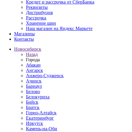
Кредит и рассрочка от СберБанка
Реквизиты
Дистрибуция
Рассрочка
Хранение шин
Наш магазин на Яндекс Маркете
Магазины
Контакты
Новосибирск
Назад
Города
Абакан
Ангарск
Анжеро-Судженск
Ачинск
Барнаул
Белово
Белокуриха
Бийск
Братск
Горно-Алтайск
Екатеринбург
Иркутск
Камень-на-Оби