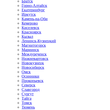
Братск
Горно-Алтайск
Екатеринбург
Иркутск
Камень-на-Оби
Кемерово
Киселевск
Красноярск
Кызыл
Ленинск-Кузнецкий
Магнитогорск
Мариинск
Междуреченск
Нижневартовск
Новокузнецк
Новосибирск
Омск
Осинники
Прокопьевск
Северск
Славгород
Сургут
Тайга
Томск
Тюмень