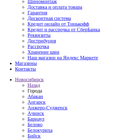
Шиномонтаж
Доставка и оплата товара
Гарантия
Дисконтная система
Кредит онлайн от Тинькофф
Кредит и рассрочка от СберБанка
Реквизиты
Дистрибуция
Рассрочка
Хранение шин
Наш магазин на Яндекс Маркете
Магазины
Контакты
Новосибирск
Назад
Города
Абакан
Ангарск
Анжеро-Судженск
Ачинск
Барнаул
Белово
Белокуриха
Бийск