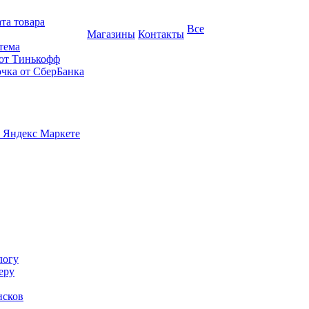
та товара
Все
Магазины
Контакты
тема
 от Тинькофф
очка от СберБанка
 Яндекс Маркете
логу
еру
исков