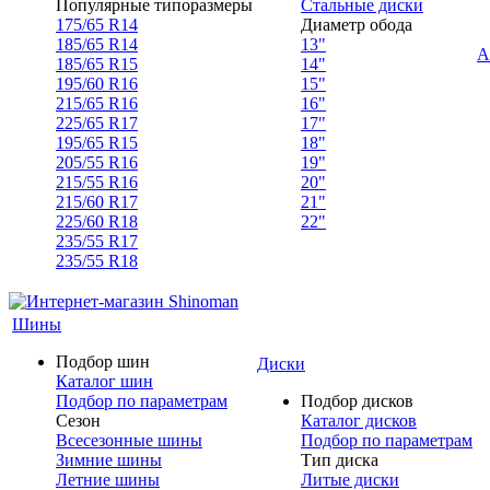
Популярные типоразмеры
Стальные диски
175/65 R14
Диаметр обода
185/65 R14
13"
А
185/65 R15
14"
195/60 R16
15"
215/65 R16
16"
225/65 R17
17"
195/65 R15
18"
205/55 R16
19"
215/55 R16
20"
215/60 R17
21"
225/60 R18
22"
235/55 R17
235/55 R18
Шины
Подбор шин
Диски
Каталог шин
Подбор по параметрам
Подбор дисков
Сезон
Каталог дисков
Всесезонные шины
Подбор по параметрам
Зимние шины
Тип диска
Летние шины
Литые диски