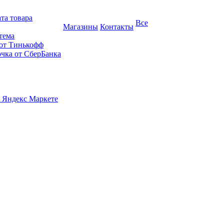
та товара
Все
Магазины
Контакты
тема
 от Тинькофф
очка от СберБанка
 Яндекс Маркете