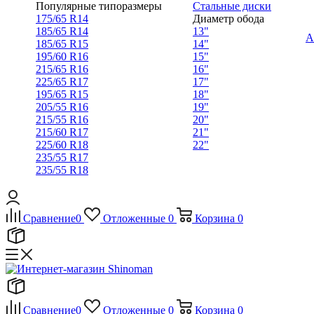
Популярные типоразмеры
Стальные диски
175/65 R14
Диаметр обода
185/65 R14
13"
А
185/65 R15
14"
195/60 R16
15"
215/65 R16
16"
225/65 R17
17"
195/65 R15
18"
205/55 R16
19"
215/55 R16
20"
215/60 R17
21"
225/60 R18
22"
235/55 R17
235/55 R18
Сравнение
0
Отложенные
0
Корзина
0
Сравнение
0
Отложенные
0
Корзина
0