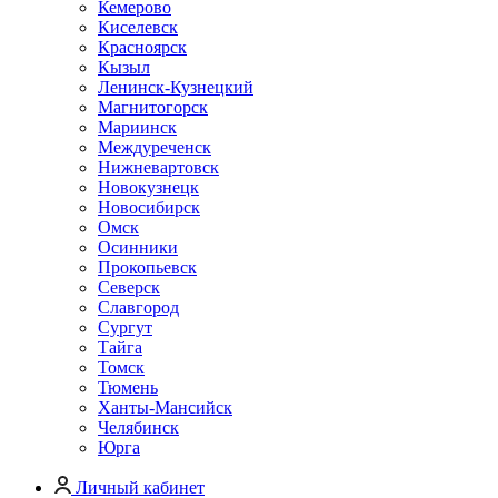
Кемерово
Киселевск
Красноярск
Кызыл
Ленинск-Кузнецкий
Магнитогорск
Мариинск
Междуреченск
Нижневартовск
Новокузнецк
Новосибирск
Омск
Осинники
Прокопьевск
Северск
Славгород
Сургут
Тайга
Томск
Тюмень
Ханты-Мансийск
Челябинск
Юрга
Личный кабинет