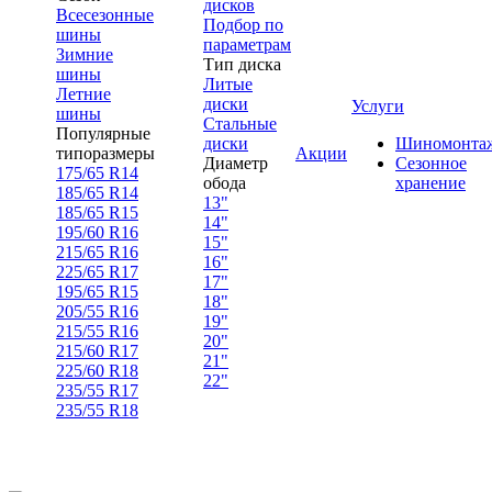
дисков
Всесезонные
Подбор по
шины
параметрам
Зимние
Тип диска
шины
Литые
Летние
диски
Услуги
шины
Стальные
Популярные
диски
Шиномонта
типоразмеры
Акции
Диаметр
Сезонное
175/65 R14
обода
хранение
185/65 R14
13"
185/65 R15
14"
195/60 R16
15"
215/65 R16
16"
225/65 R17
17"
195/65 R15
18"
205/55 R16
19"
215/55 R16
20"
215/60 R17
21"
225/60 R18
22"
235/55 R17
235/55 R18