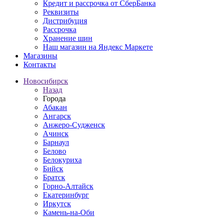
Кредит и рассрочка от СберБанка
Реквизиты
Дистрибуция
Рассрочка
Хранение шин
Наш магазин на Яндекс Маркете
Магазины
Контакты
Новосибирск
Назад
Города
Абакан
Ангарск
Анжеро-Судженск
Ачинск
Барнаул
Белово
Белокуриха
Бийск
Братск
Горно-Алтайск
Екатеринбург
Иркутск
Камень-на-Оби