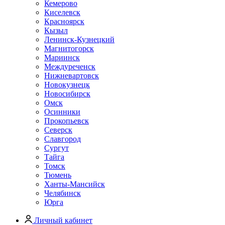
Кемерово
Киселевск
Красноярск
Кызыл
Ленинск-Кузнецкий
Магнитогорск
Мариинск
Междуреченск
Нижневартовск
Новокузнецк
Новосибирск
Омск
Осинники
Прокопьевск
Северск
Славгород
Сургут
Тайга
Томск
Тюмень
Ханты-Мансийск
Челябинск
Юрга
Личный кабинет