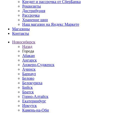
Кредит и рассрочка от СберБанка
Реквизиты
Дистрибуция
Рассрочка
Хранение шин
Наш магазин на Яндекс Маркете
Магазины
Контакты
Новосибирск
Назад
Города
Абакан
Ангарск
Анжеро-Судженск
Ачинск
Барнаул
Белово
Белокуриха
Бийск
Братск
Горно-Алтайск
Екатеринбург
Иркутск
Камень-на-Оби