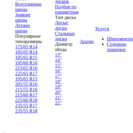
дисков
Всесезонные
Подбор по
шины
параметрам
Зимние
Тип диска
шины
Литые
Летние
диски
Услуги
шины
Стальные
Популярные
диски
Шиномонта
типоразмеры
Акции
Диаметр
Сезонное
175/65 R14
обода
хранение
185/65 R14
13"
185/65 R15
14"
195/60 R16
15"
215/65 R16
16"
225/65 R17
17"
195/65 R15
18"
205/55 R16
19"
215/55 R16
20"
215/60 R17
21"
225/60 R18
22"
235/55 R17
235/55 R18