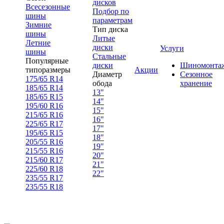
дисков
Всесезонные
Подбор по
шины
параметрам
Зимние
Тип диска
шины
Литые
Летние
диски
Услуги
шины
Стальные
Популярные
диски
Шиномонта
типоразмеры
Акции
Диаметр
Сезонное
175/65 R14
обода
хранение
185/65 R14
13"
185/65 R15
14"
195/60 R16
15"
215/65 R16
16"
225/65 R17
17"
195/65 R15
18"
205/55 R16
19"
215/55 R16
20"
215/60 R17
21"
225/60 R18
22"
235/55 R17
235/55 R18