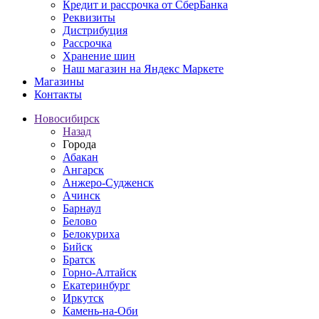
Кредит и рассрочка от СберБанка
Реквизиты
Дистрибуция
Рассрочка
Хранение шин
Наш магазин на Яндекс Маркете
Магазины
Контакты
Новосибирск
Назад
Города
Абакан
Ангарск
Анжеро-Судженск
Ачинск
Барнаул
Белово
Белокуриха
Бийск
Братск
Горно-Алтайск
Екатеринбург
Иркутск
Камень-на-Оби