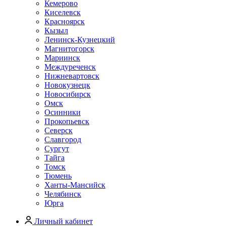
Кемерово
Киселевск
Красноярск
Кызыл
Ленинск-Кузнецкий
Магнитогорск
Мариинск
Междуреченск
Нижневартовск
Новокузнецк
Новосибирск
Омск
Осинники
Прокопьевск
Северск
Славгород
Сургут
Тайга
Томск
Тюмень
Ханты-Мансийск
Челябинск
Юрга
Личный кабинет