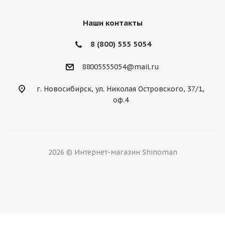
Нет в наличии
Наши контакты
8 (800) 555 5054
88005555054@mail.ru
г. Новосибирск, ул. Николая Островского, 37/1,
оф.4
iLINK 205/55/17 95W Thunder U09 XL
2026 © Интернет-магазин Shinoman
Нет в наличии