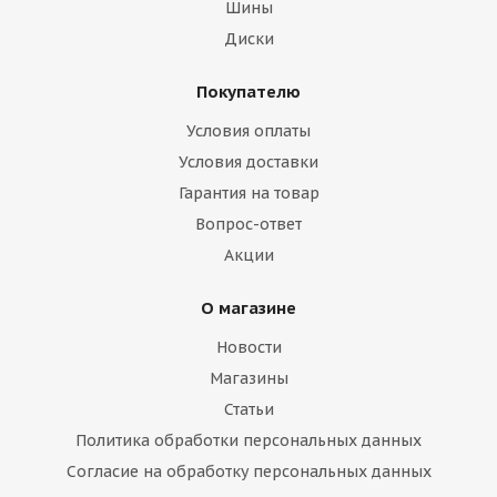
Шины
Диски
Покупателю
Massimo 205/55/17 95W Leone L1
Условия оплаты
Меньше комплекта
Условия доставки
Гарантия на товар
Вопрос-ответ
Акции
О магазине
Новости
Магазины
Статьи
Политика обработки персональных данных
Goodride 205/55/17 95V Z-401 XL
Согласие на обработку персональных данных