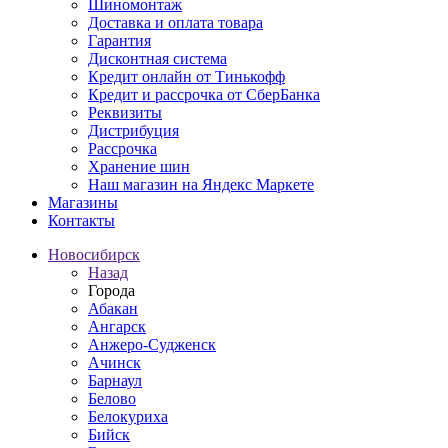
Шиномонтаж
Доставка и оплата товара
Гарантия
Дисконтная система
Кредит онлайн от Тинькофф
Кредит и рассрочка от СберБанка
Реквизиты
Дистрибуция
Рассрочка
Хранение шин
Наш магазин на Яндекс Маркете
Магазины
Контакты
Новосибирск
Назад
Города
Абакан
Ангарск
Анжеро-Судженск
Ачинск
Барнаул
Белово
Белокуриха
Бийск