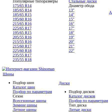
Популярные типоразмеры
Стальные диски
175/65 R14
Диаметр обода
185/65 R14
13"
А
185/65 R15
14"
195/60 R16
15"
215/65 R16
16"
225/65 R17
17"
195/65 R15
18"
205/55 R16
19"
215/55 R16
20"
215/60 R17
21"
225/60 R18
22"
235/55 R17
235/55 R18
Шины
Подбор шин
Диски
Каталог шин
Подбор по параметрам
Подбор дисков
Сезон
Каталог дисков
Всесезонные шины
Подбор по параметрам
Зимние шины
Тип диска
Летние шины
Литые диски