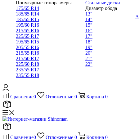
Популярные типоразмеры
Стальные диски
175/65 R14
Диаметр обода
185/65 R14
13"
А
185/65 R15
14"
195/60 R16
15"
215/65 R16
16"
225/65 R17
17"
195/65 R15
18"
205/55 R16
19"
215/55 R16
20"
215/60 R17
21"
225/60 R18
22"
235/55 R17
235/55 R18
Сравнение
0
Отложенные
0
Корзина
0
Сравнение
0
Отложенные
0
Корзина
0