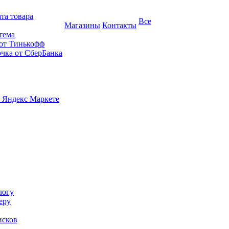
та товара
Все
Магазины
Контакты
тема
 от Тинькофф
очка от СберБанка
 Яндекс Маркете
логу
еру
исков