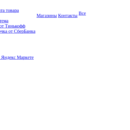
та товара
Все
Магазины
Контакты
тема
 от Тинькофф
очка от СберБанка
 Яндекс Маркете