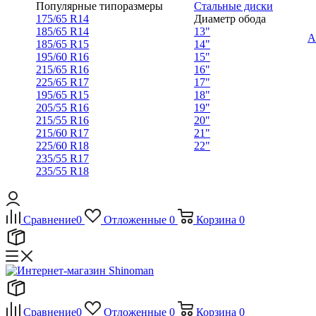
Популярные типоразмеры
Стальные диски
175/65 R14
Диаметр обода
185/65 R14
13"
А
185/65 R15
14"
195/60 R16
15"
215/65 R16
16"
225/65 R17
17"
195/65 R15
18"
205/55 R16
19"
215/55 R16
20"
215/60 R17
21"
225/60 R18
22"
235/55 R17
235/55 R18
Сравнение
0
Отложенные
0
Корзина
0
Сравнение
0
Отложенные
0
Корзина
0