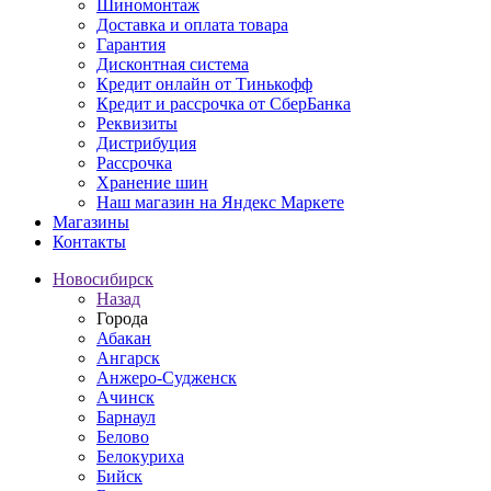
Шиномонтаж
Доставка и оплата товара
Гарантия
Дисконтная система
Кредит онлайн от Тинькофф
Кредит и рассрочка от СберБанка
Реквизиты
Дистрибуция
Рассрочка
Хранение шин
Наш магазин на Яндекс Маркете
Магазины
Контакты
Новосибирск
Назад
Города
Абакан
Ангарск
Анжеро-Судженск
Ачинск
Барнаул
Белово
Белокуриха
Бийск