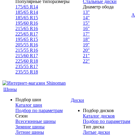
Популярные типоразмеры
Стальные диски
175/65 R14
Диаметр обода
185/65 R14
13"
А
185/65 R15
14"
195/60 R16
15"
215/65 R16
16"
225/65 R17
17"
195/65 R15
18"
205/55 R16
19"
215/55 R16
20"
215/60 R17
21"
225/60 R18
22"
235/55 R17
235/55 R18
Шины
Подбор шин
Диски
Каталог шин
Подбор по параметрам
Подбор дисков
Сезон
Каталог дисков
Всесезонные шины
Подбор по параметрам
Зимние шины
Тип диска
Летние шины
Литые диски