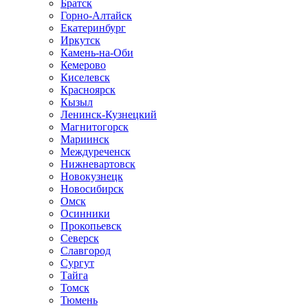
Братск
Горно-Алтайск
Екатеринбург
Иркутск
Камень-на-Оби
Кемерово
Киселевск
Красноярск
Кызыл
Ленинск-Кузнецкий
Магнитогорск
Мариинск
Междуреченск
Нижневартовск
Новокузнецк
Новосибирск
Омск
Осинники
Прокопьевск
Северск
Славгород
Сургут
Тайга
Томск
Тюмень