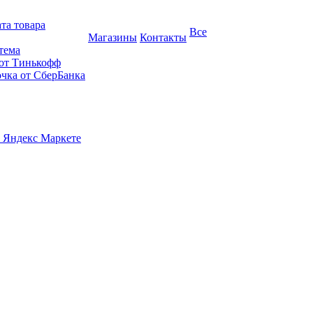
та товара
Все
Магазины
Контакты
тема
 от Тинькофф
очка от СберБанка
 Яндекс Маркете