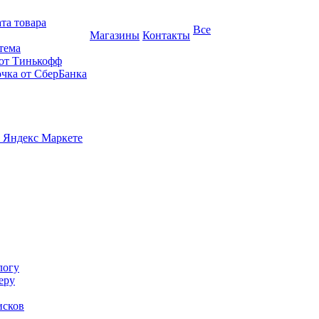
та товара
Все
Магазины
Контакты
тема
 от Тинькофф
очка от СберБанка
 Яндекс Маркете
логу
еру
исков