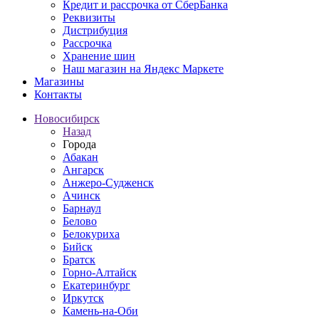
Кредит и рассрочка от СберБанка
Реквизиты
Дистрибуция
Рассрочка
Хранение шин
Наш магазин на Яндекс Маркете
Магазины
Контакты
Новосибирск
Назад
Города
Абакан
Ангарск
Анжеро-Судженск
Ачинск
Барнаул
Белово
Белокуриха
Бийск
Братск
Горно-Алтайск
Екатеринбург
Иркутск
Камень-на-Оби