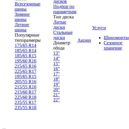
дисков
Всесезонные
Подбор по
шины
параметрам
Зимние
Тип диска
шины
Литые
Летние
диски
Услуги
шины
Стальные
Популярные
диски
Шиномонта
типоразмеры
Акции
Диаметр
Сезонное
175/65 R14
обода
хранение
185/65 R14
13"
185/65 R15
14"
195/60 R16
15"
215/65 R16
16"
225/65 R17
17"
195/65 R15
18"
205/55 R16
19"
215/55 R16
20"
215/60 R17
21"
225/60 R18
22"
235/55 R17
235/55 R18