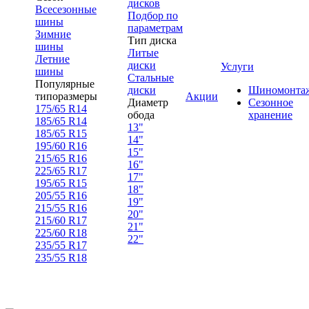
дисков
Всесезонные
Подбор по
шины
параметрам
Зимние
Тип диска
шины
Литые
Летние
диски
Услуги
шины
Стальные
Популярные
диски
Шиномонта
типоразмеры
Акции
Диаметр
Сезонное
175/65 R14
обода
хранение
185/65 R14
13"
185/65 R15
14"
195/60 R16
15"
215/65 R16
16"
225/65 R17
17"
195/65 R15
18"
205/55 R16
19"
215/55 R16
20"
215/60 R17
21"
225/60 R18
22"
235/55 R17
235/55 R18