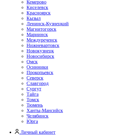
Кемерово
Киселевск
Красноярск
Кызыл
Ленинск-Кузнецкий
Магнитогорск
Мариинск
Междуреченск
Нижневартовск
Новокузнецк
Новосибирск
Омск
Осинники
Прокопьевск
Северск
Славгород
Сургут
Тайга
Томск
Тюмень
Ханты-Мансийск
Челябинск
Юрга
Личный кабинет