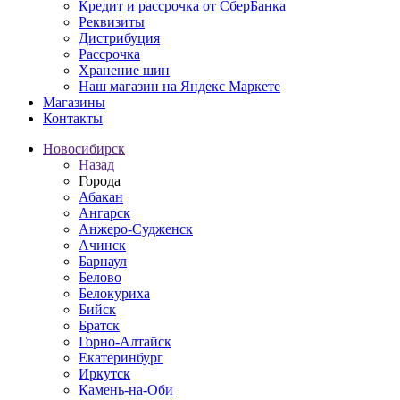
Кредит и рассрочка от СберБанка
Реквизиты
Дистрибуция
Рассрочка
Хранение шин
Наш магазин на Яндекс Маркете
Магазины
Контакты
Новосибирск
Назад
Города
Абакан
Ангарск
Анжеро-Судженск
Ачинск
Барнаул
Белово
Белокуриха
Бийск
Братск
Горно-Алтайск
Екатеринбург
Иркутск
Камень-на-Оби