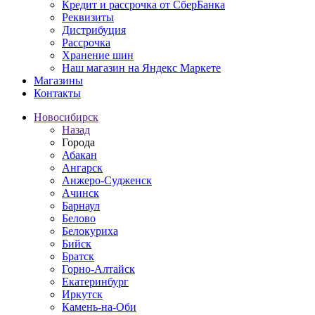
Кредит и рассрочка от СберБанка
Реквизиты
Дистрибуция
Рассрочка
Хранение шин
Наш магазин на Яндекс Маркете
Магазины
Контакты
Новосибирск
Назад
Города
Абакан
Ангарск
Анжеро-Судженск
Ачинск
Барнаул
Белово
Белокуриха
Бийск
Братск
Горно-Алтайск
Екатеринбург
Иркутск
Камень-на-Оби