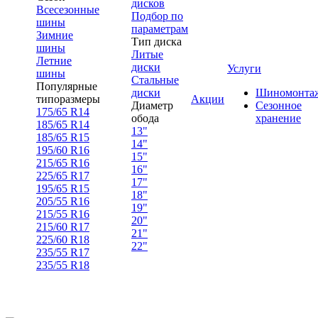
дисков
Всесезонные
Подбор по
шины
параметрам
Зимние
Тип диска
шины
Литые
Летние
диски
Услуги
шины
Стальные
Популярные
диски
Шиномонта
типоразмеры
Акции
Диаметр
Сезонное
175/65 R14
обода
хранение
185/65 R14
13"
185/65 R15
14"
195/60 R16
15"
215/65 R16
16"
225/65 R17
17"
195/65 R15
18"
205/55 R16
19"
215/55 R16
20"
215/60 R17
21"
225/60 R18
22"
235/55 R17
235/55 R18