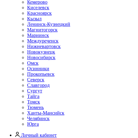
Кемерово
Киселевск
Красноярск
Кызыл
Ленинск-Кузнецкий
Магнитогорск
Мариинск
Междуреченск
Нижневартовск
Новокузнецк
Новосибирск
Омск
Осинники
Прокопьевск
Северск
Славгород
Сургут
Тайга
Томск
Тюмень
Ханты-Мансийск
Челябинск
Юрга
Личный кабинет