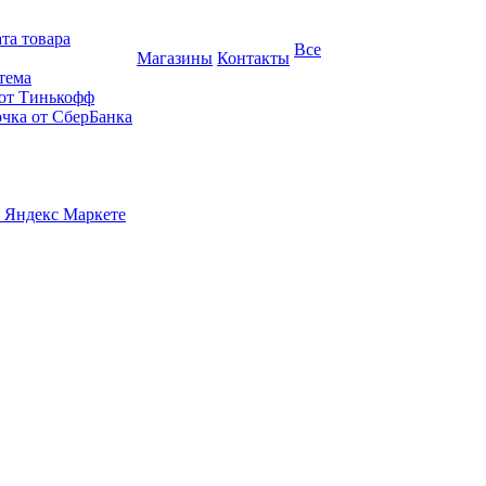
та товара
Все
Магазины
Контакты
тема
 от Тинькофф
очка от СберБанка
 Яндекс Маркете