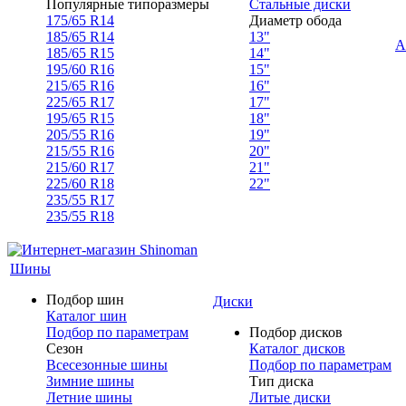
Популярные типоразмеры
Стальные диски
175/65 R14
Диаметр обода
185/65 R14
13"
А
185/65 R15
14"
195/60 R16
15"
215/65 R16
16"
225/65 R17
17"
195/65 R15
18"
205/55 R16
19"
215/55 R16
20"
215/60 R17
21"
225/60 R18
22"
235/55 R17
235/55 R18
Шины
Подбор шин
Диски
Каталог шин
Подбор по параметрам
Подбор дисков
Сезон
Каталог дисков
Всесезонные шины
Подбор по параметрам
Зимние шины
Тип диска
Летние шины
Литые диски