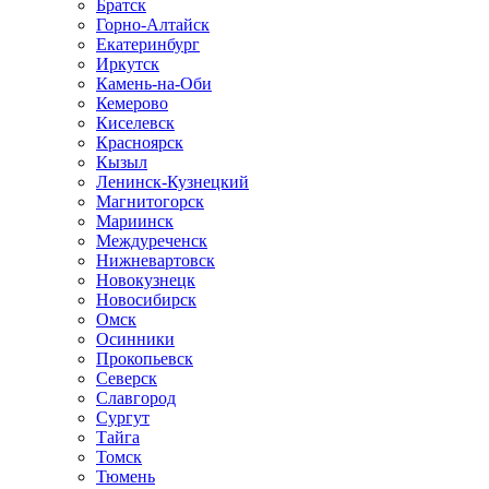
Братск
Горно-Алтайск
Екатеринбург
Иркутск
Камень-на-Оби
Кемерово
Киселевск
Красноярск
Кызыл
Ленинск-Кузнецкий
Магнитогорск
Мариинск
Междуреченск
Нижневартовск
Новокузнецк
Новосибирск
Омск
Осинники
Прокопьевск
Северск
Славгород
Сургут
Тайга
Томск
Тюмень