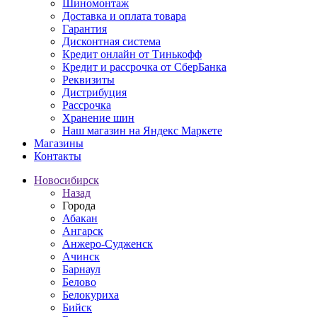
Шиномонтаж
Доставка и оплата товара
Гарантия
Дисконтная система
Кредит онлайн от Тинькофф
Кредит и рассрочка от СберБанка
Реквизиты
Дистрибуция
Рассрочка
Хранение шин
Наш магазин на Яндекс Маркете
Магазины
Контакты
Новосибирск
Назад
Города
Абакан
Ангарск
Анжеро-Судженск
Ачинск
Барнаул
Белово
Белокуриха
Бийск