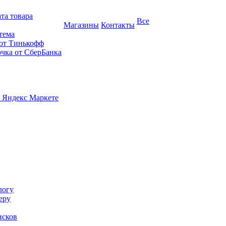
та товара
Все
Магазины
Контакты
тема
 от Тинькофф
очка от СберБанка
 Яндекс Маркете
логу
еру
исков