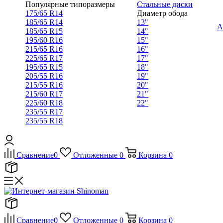
Популярные типоразмеры
Стальные диски
175/65 R14
Диаметр обода
185/65 R14
13"
А
185/65 R15
14"
195/60 R16
15"
215/65 R16
16"
225/65 R17
17"
195/65 R15
18"
205/55 R16
19"
215/55 R16
20"
215/60 R17
21"
225/60 R18
22"
235/55 R17
235/55 R18
Сравнение
0
Отложенные
0
Корзина
0
Сравнение
0
Отложенные
0
Корзина
0