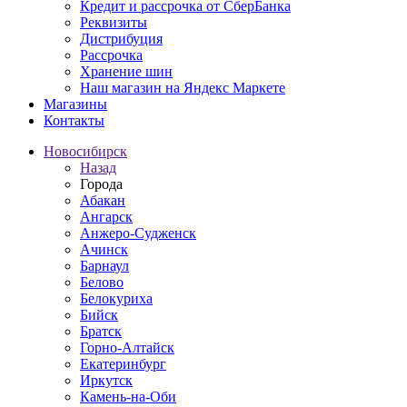
Кредит и рассрочка от СберБанка
Реквизиты
Дистрибуция
Рассрочка
Хранение шин
Наш магазин на Яндекс Маркете
Магазины
Контакты
Новосибирск
Назад
Города
Абакан
Ангарск
Анжеро-Судженск
Ачинск
Барнаул
Белово
Белокуриха
Бийск
Братск
Горно-Алтайск
Екатеринбург
Иркутск
Камень-на-Оби