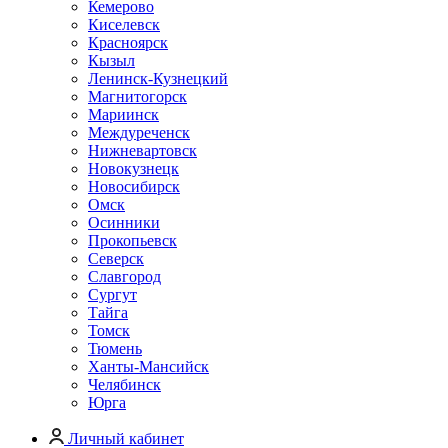
Кемерово
Киселевск
Красноярск
Кызыл
Ленинск-Кузнецкий
Магнитогорск
Мариинск
Междуреченск
Нижневартовск
Новокузнецк
Новосибирск
Омск
Осинники
Прокопьевск
Северск
Славгород
Сургут
Тайга
Томск
Тюмень
Ханты-Мансийск
Челябинск
Юрга
Личный кабинет