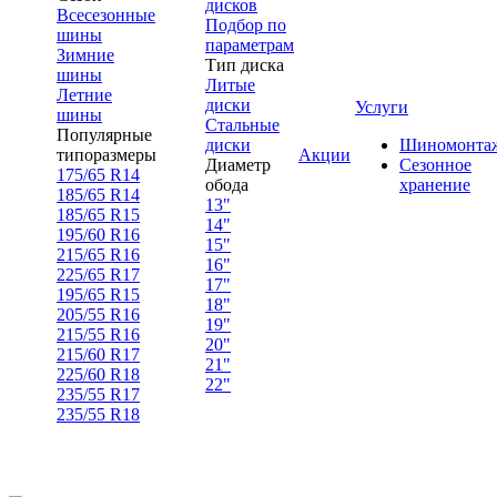
дисков
Всесезонные
Подбор по
шины
параметрам
Зимние
Тип диска
шины
Литые
Летние
диски
Услуги
шины
Стальные
Популярные
диски
Шиномонта
типоразмеры
Акции
Диаметр
Сезонное
175/65 R14
обода
хранение
185/65 R14
13"
185/65 R15
14"
195/60 R16
15"
215/65 R16
16"
225/65 R17
17"
195/65 R15
18"
205/55 R16
19"
215/55 R16
20"
215/60 R17
21"
225/60 R18
22"
235/55 R17
235/55 R18