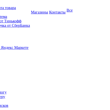
та товара
Все
Магазины
Контакты
тема
 от Тинькофф
очка от СберБанка
 Яндекс Маркете
логу
еру
исков