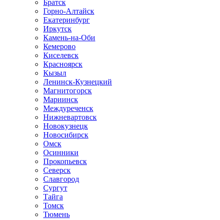
Братск
Горно-Алтайск
Екатеринбург
Иркутск
Камень-на-Оби
Кемерово
Киселевск
Красноярск
Кызыл
Ленинск-Кузнецкий
Магнитогорск
Мариинск
Междуреченск
Нижневартовск
Новокузнецк
Новосибирск
Омск
Осинники
Прокопьевск
Северск
Славгород
Сургут
Тайга
Томск
Тюмень