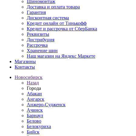
Шиномонтаж
Доставка и оплата товара
Гарантия
Дисконтная система
Кредит онлайн от Тинькофф
Кредит и рассрочка от СберБанка
Реквизиты
Дистрибуция
Рассрочка
Хранение шин
Наш магазин на Яндекс Маркете
Магазины
Контакты
Новосибирск
Назад
Города
Абакан
Ангарск
Анжеро-Судженск
Ачинск
Барнаул
Белово
Белокуриха
Бийск