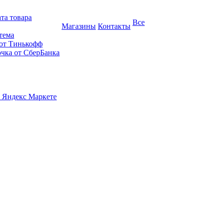
та товара
Все
Магазины
Контакты
тема
 от Тинькофф
очка от СберБанка
 Яндекс Маркете