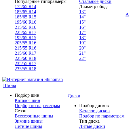
Популярные типоразмеры
Стальные диски
175/65 R14
Диаметр обода
185/65 R14
13"
А
185/65 R15
14"
195/60 R16
15"
215/65 R16
16"
225/65 R17
17"
195/65 R15
18"
205/55 R16
19"
215/55 R16
20"
215/60 R17
21"
225/60 R18
22"
235/55 R17
235/55 R18
Шины
Подбор шин
Диски
Каталог шин
Подбор по параметрам
Подбор дисков
Сезон
Каталог дисков
Всесезонные шины
Подбор по параметрам
Зимние шины
Тип диска
Летние шины
Литые диски