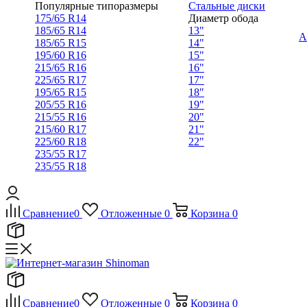
Популярные типоразмеры
Стальные диски
175/65 R14
Диаметр обода
185/65 R14
13"
А
185/65 R15
14"
195/60 R16
15"
215/65 R16
16"
225/65 R17
17"
195/65 R15
18"
205/55 R16
19"
215/55 R16
20"
215/60 R17
21"
225/60 R18
22"
235/55 R17
235/55 R18
Сравнение
0
Отложенные
0
Корзина
0
Сравнение
0
Отложенные
0
Корзина
0