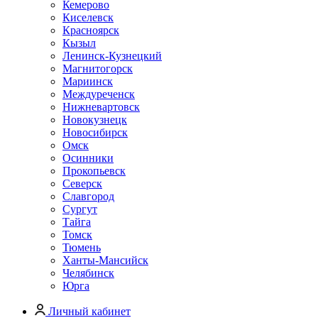
Кемерово
Киселевск
Красноярск
Кызыл
Ленинск-Кузнецкий
Магнитогорск
Мариинск
Междуреченск
Нижневартовск
Новокузнецк
Новосибирск
Омск
Осинники
Прокопьевск
Северск
Славгород
Сургут
Тайга
Томск
Тюмень
Ханты-Мансийск
Челябинск
Юрга
Личный кабинет