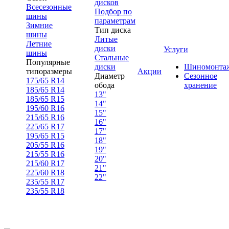
дисков
Всесезонные
Подбор по
шины
параметрам
Зимние
Тип диска
шины
Литые
Летние
диски
Услуги
шины
Стальные
Популярные
диски
Шиномонта
типоразмеры
Акции
Диаметр
Сезонное
175/65 R14
обода
хранение
185/65 R14
13"
185/65 R15
14"
195/60 R16
15"
215/65 R16
16"
225/65 R17
17"
195/65 R15
18"
205/55 R16
19"
215/55 R16
20"
215/60 R17
21"
225/60 R18
22"
235/55 R17
235/55 R18