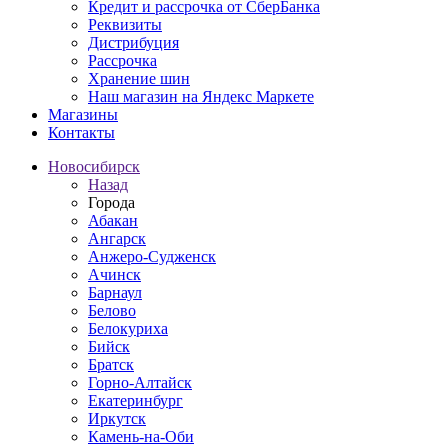
Кредит и рассрочка от СберБанка
Реквизиты
Дистрибуция
Рассрочка
Хранение шин
Наш магазин на Яндекс Маркете
Магазины
Контакты
Новосибирск
Назад
Города
Абакан
Ангарск
Анжеро-Судженск
Ачинск
Барнаул
Белово
Белокуриха
Бийск
Братск
Горно-Алтайск
Екатеринбург
Иркутск
Камень-на-Оби