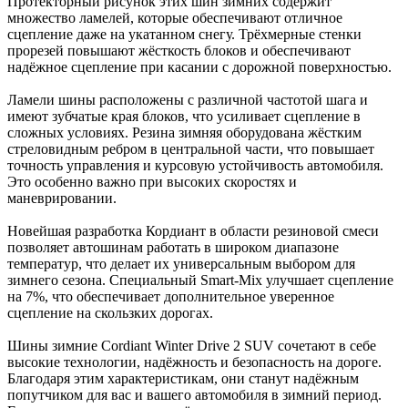
Протекторный рисунок этих шин зимних содержит
множество ламелей, которые обеспечивают отличное
сцепление даже на укатанном снегу. Трёхмерные стенки
прорезей повышают жёсткость блоков и обеспечивают
надёжное сцепление при касании с дорожной поверхностью.
Ламели шины расположены с различной частотой шага и
имеют зубчатые края блоков, что усиливает сцепление в
сложных условиях. Резина зимняя оборудована жёстким
стреловидным ребром в центральной части, что повышает
точность управления и курсовую устойчивость автомобиля.
Это особенно важно при высоких скоростях и
маневрировании.
Новейшая разработка Кордиант в области резиновой смеси
позволяет автошинам работать в широком диапазоне
температур, что делает их универсальным выбором для
зимнего сезона. Специальный Smart-Mix улучшает сцепление
на 7%, что обеспечивает дополнительное уверенное
сцепление на скользких дорогах.
Шины зимние Cordiant Winter Drive 2 SUV сочетают в себе
высокие технологии, надёжность и безопасность на дороге.
Благодаря этим характеристикам, они станут надёжным
попутчиком для вас и вашего автомобиля в зимний период.