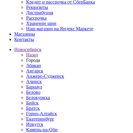
Кредит и рассрочка от СберБанка
Реквизиты
Дистрибуция
Рассрочка
Хранение шин
Наш магазин на Яндекс Маркете
Магазины
Контакты
Новосибирск
Назад
Города
Абакан
Ангарск
Анжеро-Судженск
Ачинск
Барнаул
Белово
Белокуриха
Бийск
Братск
Горно-Алтайск
Екатеринбург
Иркутск
Камень-на-Оби