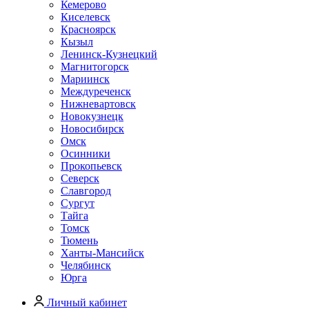
Кемерово
Киселевск
Красноярск
Кызыл
Ленинск-Кузнецкий
Магнитогорск
Мариинск
Междуреченск
Нижневартовск
Новокузнецк
Новосибирск
Омск
Осинники
Прокопьевск
Северск
Славгород
Сургут
Тайга
Томск
Тюмень
Ханты-Мансийск
Челябинск
Юрга
Личный кабинет