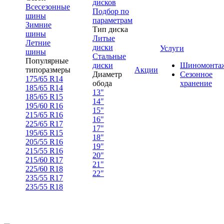
дисков
Всесезонные
Подбор по
шины
параметрам
Зимние
Тип диска
шины
Литые
Летние
диски
Услуги
шины
Стальные
Популярные
диски
Шиномонта
типоразмеры
Акции
Диаметр
Сезонное
175/65 R14
обода
хранение
185/65 R14
13"
185/65 R15
14"
195/60 R16
15"
215/65 R16
16"
225/65 R17
17"
195/65 R15
18"
205/55 R16
19"
215/55 R16
20"
215/60 R17
21"
225/60 R18
22"
235/55 R17
235/55 R18