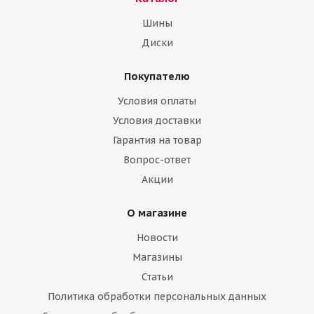
Шины
Диски
Покупателю
Саилун 215/55/17 98V Ice Blazer Alpine EVO XL
Условия оплаты
Нет в наличии
Условия доставки
Гарантия на товар
Вопрос-ответ
Акции
О магазине
Новости
Магазины
Статьи
Политика обработки персональных данных
Onyx 215/55/17 98H NY-W702