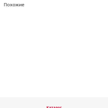
Похожие
Nankang 215/55/17 ESSN1
Нет в наличии
Каталог