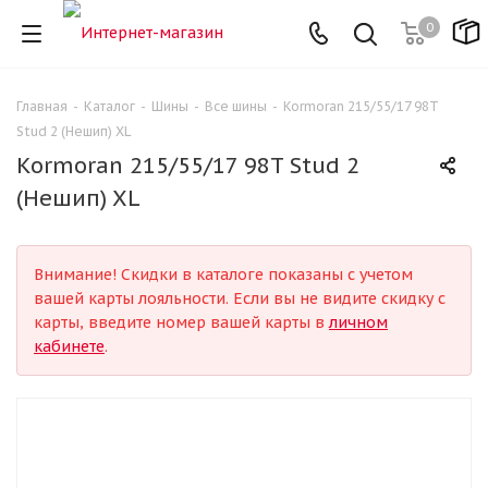
0
Главная
-
Каталог
-
Шины
-
Все шины
-
Kormoran 215/55/17 98T
Stud 2 (Нешип) XL
Kormoran 215/55/17 98T Stud 2
(Нешип) XL
Внимание! Скидки в каталоге показаны с учетом
вашей карты лояльности. Если вы не видите скидку с
карты, введите номер вашей карты в
личном
кабинете
.