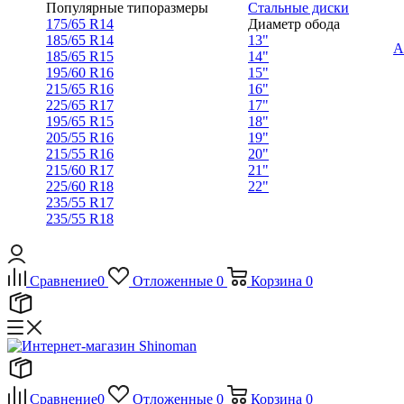
Популярные типоразмеры
Стальные диски
175/65 R14
Диаметр обода
185/65 R14
13"
А
185/65 R15
14"
195/60 R16
15"
215/65 R16
16"
225/65 R17
17"
195/65 R15
18"
205/55 R16
19"
215/55 R16
20"
215/60 R17
21"
225/60 R18
22"
235/55 R17
235/55 R18
Сравнение
0
Отложенные
0
Корзина
0
Сравнение
0
Отложенные
0
Корзина
0