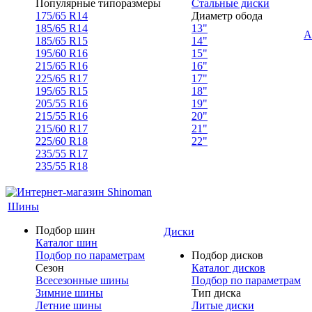
Популярные типоразмеры
Стальные диски
175/65 R14
Диаметр обода
185/65 R14
13"
А
185/65 R15
14"
195/60 R16
15"
215/65 R16
16"
225/65 R17
17"
195/65 R15
18"
205/55 R16
19"
215/55 R16
20"
215/60 R17
21"
225/60 R18
22"
235/55 R17
235/55 R18
Шины
Подбор шин
Диски
Каталог шин
Подбор по параметрам
Подбор дисков
Сезон
Каталог дисков
Всесезонные шины
Подбор по параметрам
Зимние шины
Тип диска
Летние шины
Литые диски