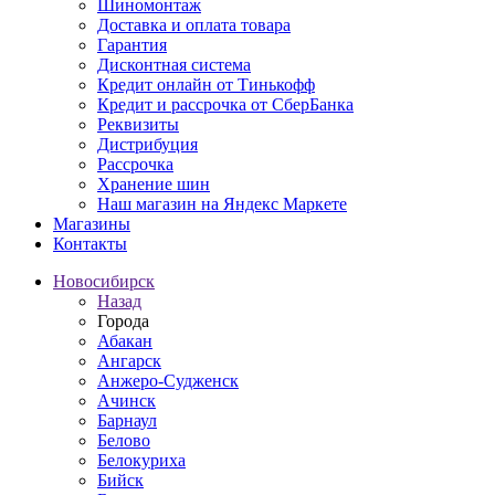
Шиномонтаж
Доставка и оплата товара
Гарантия
Дисконтная система
Кредит онлайн от Тинькофф
Кредит и рассрочка от СберБанка
Реквизиты
Дистрибуция
Рассрочка
Хранение шин
Наш магазин на Яндекс Маркете
Магазины
Контакты
Новосибирск
Назад
Города
Абакан
Ангарск
Анжеро-Судженск
Ачинск
Барнаул
Белово
Белокуриха
Бийск