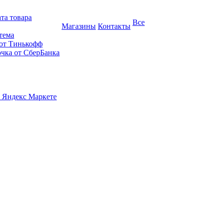
та товара
Все
Магазины
Контакты
тема
 от Тинькофф
очка от СберБанка
 Яндекс Маркете