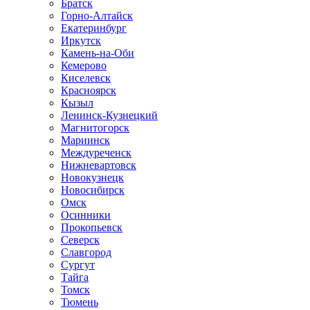
Братск
Горно-Алтайск
Екатеринбург
Иркутск
Камень-на-Оби
Кемерово
Киселевск
Красноярск
Кызыл
Ленинск-Кузнецкий
Магнитогорск
Мариинск
Междуреченск
Нижневартовск
Новокузнецк
Новосибирск
Омск
Осинники
Прокопьевск
Северск
Славгород
Сургут
Тайга
Томск
Тюмень