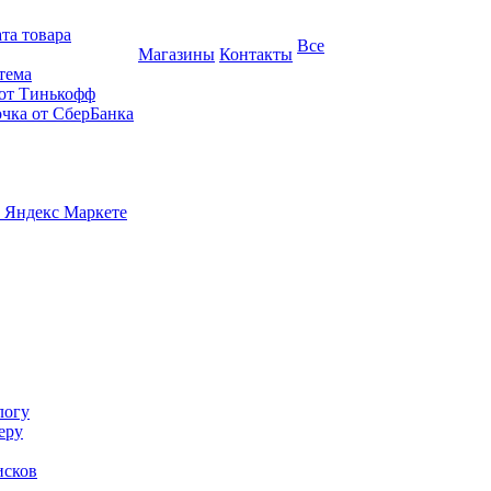
та товара
Все
Магазины
Контакты
тема
 от Тинькофф
очка от СберБанка
 Яндекс Маркете
логу
еру
исков