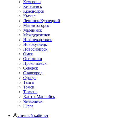
Кемерово
Киселевск
Красноярск
Кызыл
Ленинск-Кузнецкий
Магнитогорск
Мариинск
Междуреченск
Нижневартовск
Новокузнецк
Новосибирск
Омск
Осинники
Прокопьевск
Северск
Славгород
Сургут
Тайга
Томск
Тюмень
Ханты-Мансийск
Челябинск
Юрга
Личный кабинет