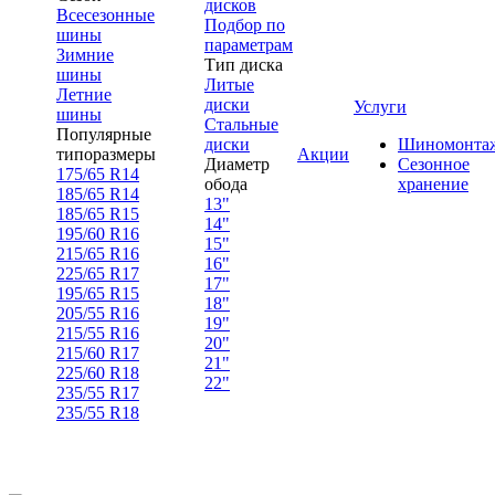
дисков
Всесезонные
Подбор по
шины
параметрам
Зимние
Тип диска
шины
Литые
Летние
диски
Услуги
шины
Стальные
Популярные
диски
Шиномонта
типоразмеры
Акции
Диаметр
Сезонное
175/65 R14
обода
хранение
185/65 R14
13"
185/65 R15
14"
195/60 R16
15"
215/65 R16
16"
225/65 R17
17"
195/65 R15
18"
205/55 R16
19"
215/55 R16
20"
215/60 R17
21"
225/60 R18
22"
235/55 R17
235/55 R18