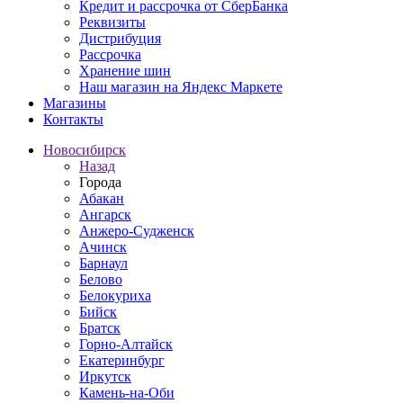
Кредит и рассрочка от СберБанка
Реквизиты
Дистрибуция
Рассрочка
Хранение шин
Наш магазин на Яндекс Маркете
Магазины
Контакты
Новосибирск
Назад
Города
Абакан
Ангарск
Анжеро-Судженск
Ачинск
Барнаул
Белово
Белокуриха
Бийск
Братск
Горно-Алтайск
Екатеринбург
Иркутск
Камень-на-Оби