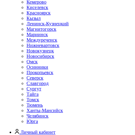
Кемерово
Киселевск
Красноярск
Кызыл
Ленинск-Кузнецкий
Магнитогорск
Мариинск
Междуреченск
Нижневартовск
Новокузнецк
Новосибирск
Омск
Осинники
Прокопьевск
Северск
Славгород
Сургут
Тайга
Томск
Тюмень
Ханты-Мансийск
Челябинск
Юрга
Личный кабинет