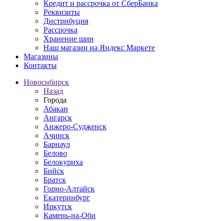
Кредит и рассрочка от СберБанка
Реквизиты
Дистрибуция
Рассрочка
Хранение шин
Наш магазин на Яндекс Маркете
Магазины
Контакты
Новосибирск
Назад
Города
Абакан
Ангарск
Анжеро-Судженск
Ачинск
Барнаул
Белово
Белокуриха
Бийск
Братск
Горно-Алтайск
Екатеринбург
Иркутск
Камень-на-Оби