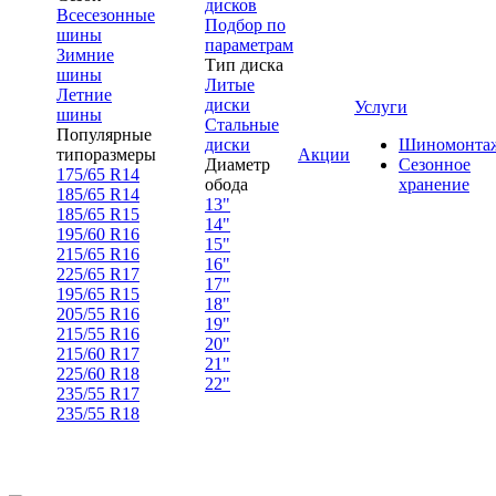
дисков
Всесезонные
Подбор по
шины
параметрам
Зимние
Тип диска
шины
Литые
Летние
диски
Услуги
шины
Стальные
Популярные
диски
Шиномонта
типоразмеры
Акции
Диаметр
Сезонное
175/65 R14
обода
хранение
185/65 R14
13"
185/65 R15
14"
195/60 R16
15"
215/65 R16
16"
225/65 R17
17"
195/65 R15
18"
205/55 R16
19"
215/55 R16
20"
215/60 R17
21"
225/60 R18
22"
235/55 R17
235/55 R18