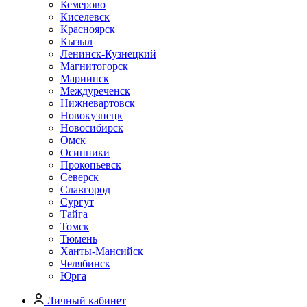
Кемерово
Киселевск
Красноярск
Кызыл
Ленинск-Кузнецкий
Магнитогорск
Мариинск
Междуреченск
Нижневартовск
Новокузнецк
Новосибирск
Омск
Осинники
Прокопьевск
Северск
Славгород
Сургут
Тайга
Томск
Тюмень
Ханты-Мансийск
Челябинск
Юрга
Личный кабинет