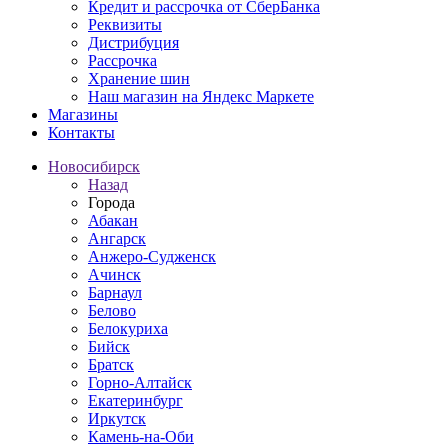
Кредит и рассрочка от СберБанка
Реквизиты
Дистрибуция
Рассрочка
Хранение шин
Наш магазин на Яндекс Маркете
Магазины
Контакты
Новосибирск
Назад
Города
Абакан
Ангарск
Анжеро-Судженск
Ачинск
Барнаул
Белово
Белокуриха
Бийск
Братск
Горно-Алтайск
Екатеринбург
Иркутск
Камень-на-Оби