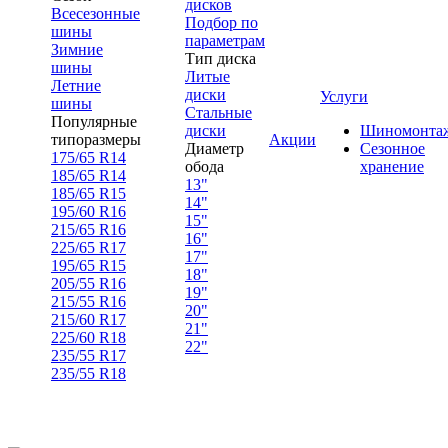
дисков
Всесезонные
Подбор по
шины
параметрам
Зимние
Тип диска
шины
Литые
Летние
диски
Услуги
шины
Стальные
Популярные
диски
Шиномонта
типоразмеры
Акции
Диаметр
Сезонное
175/65 R14
обода
хранение
185/65 R14
13"
185/65 R15
14"
195/60 R16
15"
215/65 R16
16"
225/65 R17
17"
195/65 R15
18"
205/55 R16
19"
215/55 R16
20"
215/60 R17
21"
225/60 R18
22"
235/55 R17
235/55 R18