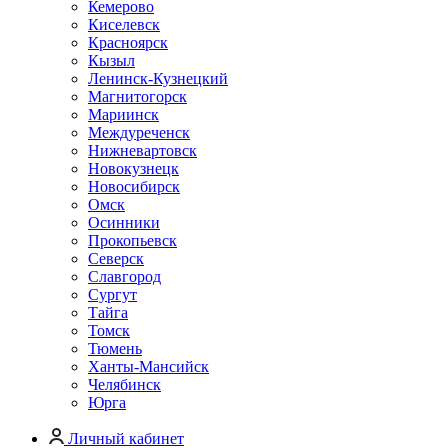
Кемерово
Киселевск
Красноярск
Кызыл
Ленинск-Кузнецкий
Магнитогорск
Мариинск
Междуреченск
Нижневартовск
Новокузнецк
Новосибирск
Омск
Осинники
Прокопьевск
Северск
Славгород
Сургут
Тайга
Томск
Тюмень
Ханты-Мансийск
Челябинск
Юрга
Личный кабинет