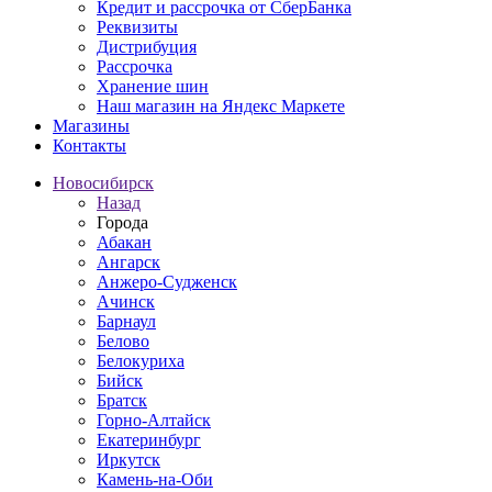
Кредит и рассрочка от СберБанка
Реквизиты
Дистрибуция
Рассрочка
Хранение шин
Наш магазин на Яндекс Маркете
Магазины
Контакты
Новосибирск
Назад
Города
Абакан
Ангарск
Анжеро-Судженск
Ачинск
Барнаул
Белово
Белокуриха
Бийск
Братск
Горно-Алтайск
Екатеринбург
Иркутск
Камень-на-Оби