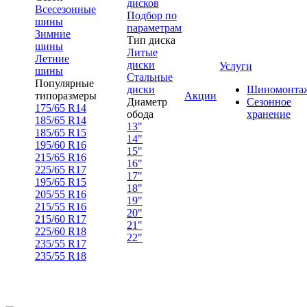
дисков
Всесезонные
Подбор по
шины
параметрам
Зимние
Тип диска
шины
Литые
Летние
диски
Услуги
шины
Стальные
Популярные
диски
Шиномонта
типоразмеры
Акции
Диаметр
Сезонное
175/65 R14
обода
хранение
185/65 R14
13"
185/65 R15
14"
195/60 R16
15"
215/65 R16
16"
225/65 R17
17"
195/65 R15
18"
205/55 R16
19"
215/55 R16
20"
215/60 R17
21"
225/60 R18
22"
235/55 R17
235/55 R18