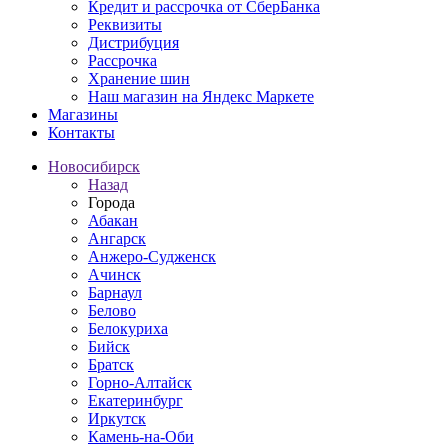
Кредит и рассрочка от СберБанка
Реквизиты
Дистрибуция
Рассрочка
Хранение шин
Наш магазин на Яндекс Маркете
Магазины
Контакты
Новосибирск
Назад
Города
Абакан
Ангарск
Анжеро-Судженск
Ачинск
Барнаул
Белово
Белокуриха
Бийск
Братск
Горно-Алтайск
Екатеринбург
Иркутск
Камень-на-Оби