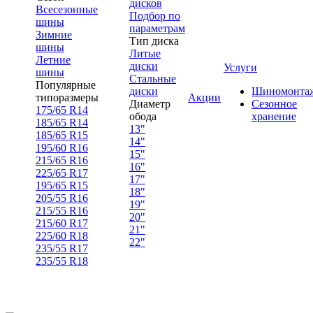
дисков
Всесезонные
Подбор по
шины
параметрам
Зимние
Тип диска
шины
Литые
Летние
диски
Услуги
шины
Стальные
Популярные
диски
Шиномонта
типоразмеры
Акции
Диаметр
Сезонное
175/65 R14
обода
хранение
185/65 R14
13"
185/65 R15
14"
195/60 R16
15"
215/65 R16
16"
225/65 R17
17"
195/65 R15
18"
205/55 R16
19"
215/55 R16
20"
215/60 R17
21"
225/60 R18
22"
235/55 R17
235/55 R18