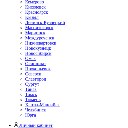
Кемерово
Киселевск
Красноярск
Кызыл
Ленинск-Кузнецкий
Магнитогорск
Мариинск
Междуреченск
Нижневартовск
Новокузнецк
Новосибирск
Омск
Осинники
Прокопьевск
Северск
Славгород
Сургут
Тайга
Томск
Тюмень
Ханты-Мансийск
Челябинск
Юрга
Личный кабинет