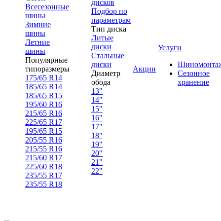
дисков
Всесезонные
Подбор по
шины
параметрам
Зимние
Тип диска
шины
Литые
Летние
диски
Услуги
шины
Стальные
Популярные
диски
Шиномонта
типоразмеры
Акции
Диаметр
Сезонное
175/65 R14
обода
хранение
185/65 R14
13"
185/65 R15
14"
195/60 R16
15"
215/65 R16
16"
225/65 R17
17"
195/65 R15
18"
205/55 R16
19"
215/55 R16
20"
215/60 R17
21"
225/60 R18
22"
235/55 R17
235/55 R18