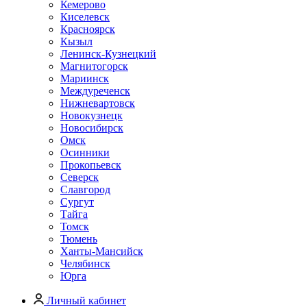
Кемерово
Киселевск
Красноярск
Кызыл
Ленинск-Кузнецкий
Магнитогорск
Мариинск
Междуреченск
Нижневартовск
Новокузнецк
Новосибирск
Омск
Осинники
Прокопьевск
Северск
Славгород
Сургут
Тайга
Томск
Тюмень
Ханты-Мансийск
Челябинск
Юрга
Личный кабинет