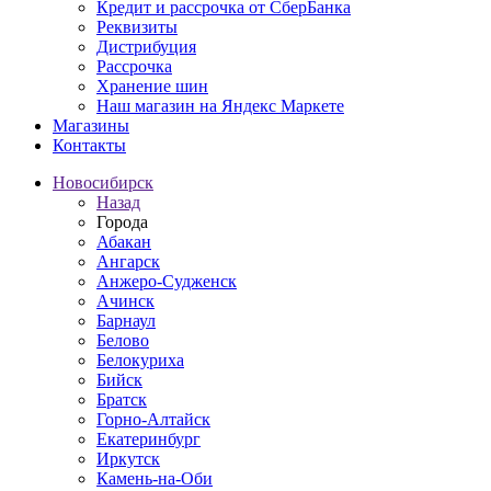
Кредит и рассрочка от СберБанка
Реквизиты
Дистрибуция
Рассрочка
Хранение шин
Наш магазин на Яндекс Маркете
Магазины
Контакты
Новосибирск
Назад
Города
Абакан
Ангарск
Анжеро-Судженск
Ачинск
Барнаул
Белово
Белокуриха
Бийск
Братск
Горно-Алтайск
Екатеринбург
Иркутск
Камень-на-Оби