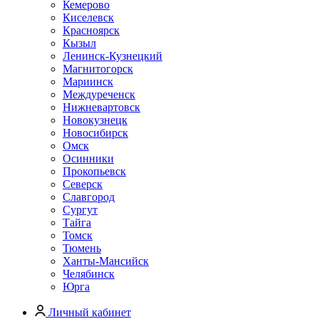
Кемерово
Киселевск
Красноярск
Кызыл
Ленинск-Кузнецкий
Магнитогорск
Мариинск
Междуреченск
Нижневартовск
Новокузнецк
Новосибирск
Омск
Осинники
Прокопьевск
Северск
Славгород
Сургут
Тайга
Томск
Тюмень
Ханты-Мансийск
Челябинск
Юрга
Личный кабинет