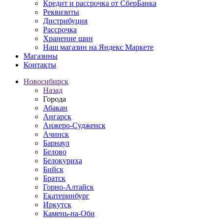
Кредит и рассрочка от СберБанка
Реквизиты
Дистрибуция
Рассрочка
Хранение шин
Наш магазин на Яндекс Маркете
Магазины
Контакты
Новосибирск
Назад
Города
Абакан
Ангарск
Анжеро-Судженск
Ачинск
Барнаул
Белово
Белокуриха
Бийск
Братск
Горно-Алтайск
Екатеринбург
Иркутск
Камень-на-Оби