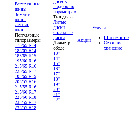
дисков
Всесезонные
Подбор по
шины
параметрам
Зимние
Тип диска
шины
Литые
Летние
диски
Услуги
шины
Стальные
Популярные
диски
Шиномонта
типоразмеры
Акции
Диаметр
Сезонное
175/65 R14
обода
хранение
185/65 R14
13"
185/65 R15
14"
195/60 R16
15"
215/65 R16
16"
225/65 R17
17"
195/65 R15
18"
205/55 R16
19"
215/55 R16
20"
215/60 R17
21"
225/60 R18
22"
235/55 R17
235/55 R18