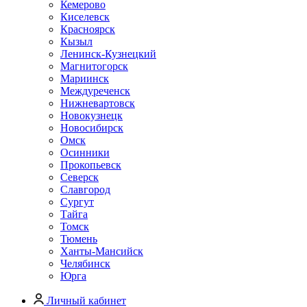
Кемерово
Киселевск
Красноярск
Кызыл
Ленинск-Кузнецкий
Магнитогорск
Мариинск
Междуреченск
Нижневартовск
Новокузнецк
Новосибирск
Омск
Осинники
Прокопьевск
Северск
Славгород
Сургут
Тайга
Томск
Тюмень
Ханты-Мансийск
Челябинск
Юрга
Личный кабинет