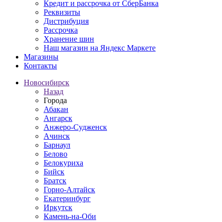
Кредит и рассрочка от СберБанка
Реквизиты
Дистрибуция
Рассрочка
Хранение шин
Наш магазин на Яндекс Маркете
Магазины
Контакты
Новосибирск
Назад
Города
Абакан
Ангарск
Анжеро-Судженск
Ачинск
Барнаул
Белово
Белокуриха
Бийск
Братск
Горно-Алтайск
Екатеринбург
Иркутск
Камень-на-Оби