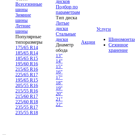
дисков
Всесезонные
Подбор по
шины
параметрам
Зимние
Тип диска
шины
Литые
Летние
диски
Услуги
шины
Стальные
Популярные
диски
Шиномонта
типоразмеры
Акции
Диаметр
Сезонное
175/65 R14
обода
хранение
185/65 R14
13"
185/65 R15
14"
195/60 R16
15"
215/65 R16
16"
225/65 R17
17"
195/65 R15
18"
205/55 R16
19"
215/55 R16
20"
215/60 R17
21"
225/60 R18
22"
235/55 R17
235/55 R18