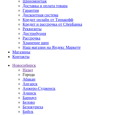
Шиномонтаж
Доставка и оплата товара
Гарантия
Дисконтная система
Кредит онлайн от Тинькофф
Кредит и рассрочка от СберБанка
Реквизиты
Дистрибуция
Рассрочка
Хранение шин
Наш магазин на Яндекс Маркете
Магазины
Контакты
Новосибирск
Назад
Города
Абакан
Ангарск
Анжеро-Судженск
Ачинск
Барнаул
Белово
Белокуриха
Бийск