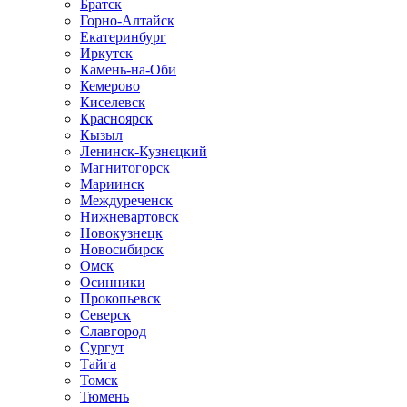
Братск
Горно-Алтайск
Екатеринбург
Иркутск
Камень-на-Оби
Кемерово
Киселевск
Красноярск
Кызыл
Ленинск-Кузнецкий
Магнитогорск
Мариинск
Междуреченск
Нижневартовск
Новокузнецк
Новосибирск
Омск
Осинники
Прокопьевск
Северск
Славгород
Сургут
Тайга
Томск
Тюмень