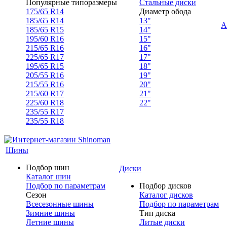
Популярные типоразмеры
Стальные диски
175/65 R14
Диаметр обода
185/65 R14
13"
А
185/65 R15
14"
195/60 R16
15"
215/65 R16
16"
225/65 R17
17"
195/65 R15
18"
205/55 R16
19"
215/55 R16
20"
215/60 R17
21"
225/60 R18
22"
235/55 R17
235/55 R18
Шины
Подбор шин
Диски
Каталог шин
Подбор по параметрам
Подбор дисков
Сезон
Каталог дисков
Всесезонные шины
Подбор по параметрам
Зимние шины
Тип диска
Летние шины
Литые диски