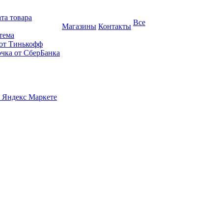
та товара
Все
Магазины
Контакты
тема
 от Тинькофф
очка от СберБанка
 Яндекс Маркете