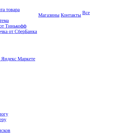
та товара
Все
Магазины
Контакты
тема
 от Тинькофф
очка от СберБанка
 Яндекс Маркете
логу
еру
исков