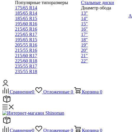
Популярные типоразмеры
Стальные диски
175/65 R14
Диаметр обода
185/65 R14
13"
А
185/65 R15
14"
195/60 R16
15"
215/65 R16
16"
225/65 R17
17"
195/65 R15
18"
205/55 R16
19"
215/55 R16
20"
215/60 R17
21"
225/60 R18
22"
235/55 R17
235/55 R18
Сравнение
0
Отложенные
0
Корзина
0
Сравнение
0
Отложенные
0
Корзина
0