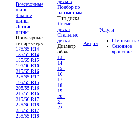
дисков
Всесезонные
Подбор по
шины
параметрам
Зимние
Тип диска
шины
Литые
Летние
диски
Услуги
шины
Стальные
Популярные
диски
Шиномонта
типоразмеры
Акции
Диаметр
Сезонное
175/65 R14
обода
хранение
185/65 R14
13"
185/65 R15
14"
195/60 R16
15"
215/65 R16
16"
225/65 R17
17"
195/65 R15
18"
205/55 R16
19"
215/55 R16
20"
215/60 R17
21"
225/60 R18
22"
235/55 R17
235/55 R18