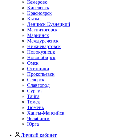
Кемерово
Киселевск
Красноярск
Кызыл
Ленинск-Кузнецкий
Магнитогорск
Мариинск
Междуреченск
Нижневартовск
Новокузнецк
Новосибирск
Омск
Осинники
Прокопьевск
Северск
Славгород
Сургут
Тайга
Томск
Тюмень
Ханты-Мансийск
Челябинск
Юрга
Личный кабинет