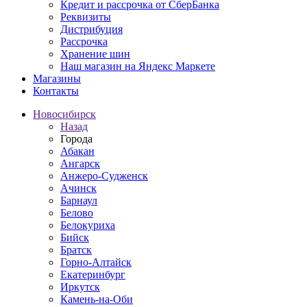
Кредит и рассрочка от СберБанка
Реквизиты
Дистрибуция
Рассрочка
Хранение шин
Наш магазин на Яндекс Маркете
Магазины
Контакты
Новосибирск
Назад
Города
Абакан
Ангарск
Анжеро-Судженск
Ачинск
Барнаул
Белово
Белокуриха
Бийск
Братск
Горно-Алтайск
Екатеринбург
Иркутск
Камень-на-Оби