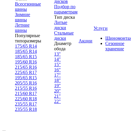
дисков
Всесезонные
Подбор по
шины
параметрам
Зимние
Тип диска
шины
Литые
Летние
диски
Услуги
шины
Стальные
Популярные
диски
Шиномонта
типоразмеры
Акции
Диаметр
Сезонное
175/65 R14
обода
хранение
185/65 R14
13"
185/65 R15
14"
195/60 R16
15"
215/65 R16
16"
225/65 R17
17"
195/65 R15
18"
205/55 R16
19"
215/55 R16
20"
215/60 R17
21"
225/60 R18
22"
235/55 R17
235/55 R18