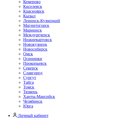
Кемерово
Киселевск
Красноярск
Кызыл
Ленинск-Кузнецкий
Магнитогорск
Мариинск
Междуреченск
Нижневартовск
Новокузнецк
Новосибирск
Омск
Осинники
Прокопьевск
Северск
Славгород
Сургут
Тайга
Томск
Тюмень
Ханты-Мансийск
Челябинск
Юрга
Личный кабинет