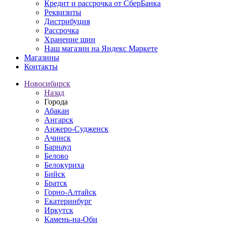
Кредит и рассрочка от СберБанка
Реквизиты
Дистрибуция
Рассрочка
Хранение шин
Наш магазин на Яндекс Маркете
Магазины
Контакты
Новосибирск
Назад
Города
Абакан
Ангарск
Анжеро-Судженск
Ачинск
Барнаул
Белово
Белокуриха
Бийск
Братск
Горно-Алтайск
Екатеринбург
Иркутск
Камень-на-Оби