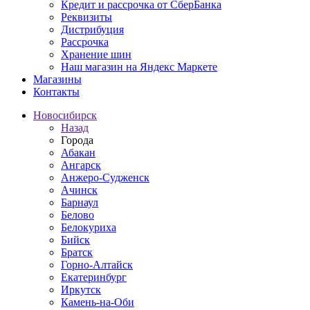
Кредит и рассрочка от СберБанка
Реквизиты
Дистрибуция
Рассрочка
Хранение шин
Наш магазин на Яндекс Маркете
Магазины
Контакты
Новосибирск
Назад
Города
Абакан
Ангарск
Анжеро-Судженск
Ачинск
Барнаул
Белово
Белокуриха
Бийск
Братск
Горно-Алтайск
Екатеринбург
Иркутск
Камень-на-Оби