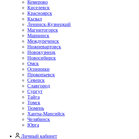
Кемерово
Киселевск
Красноярск
Кызыл
Ленинск-Кузнецкий
Магнитогорск
Мариинск
Междуреченск
Нижневартовск
Новокузнецк
Новосибирск
Омск
Осинники
Прокопьевск
Северск
Славгород
Сургут
Тайга
Томск
Тюмень
Ханты-Мансийск
Челябинск
Юрга
Личный кабинет