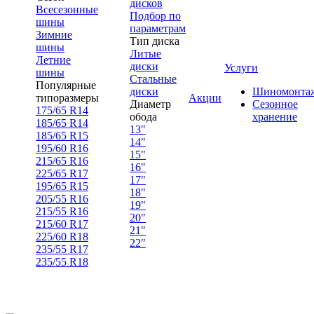
дисков
Всесезонные
Подбор по
шины
параметрам
Зимние
Тип диска
шины
Литые
Летние
диски
Услуги
шины
Стальные
Популярные
диски
Шиномонта
типоразмеры
Акции
Диаметр
Сезонное
175/65 R14
обода
хранение
185/65 R14
13"
185/65 R15
14"
195/60 R16
15"
215/65 R16
16"
225/65 R17
17"
195/65 R15
18"
205/55 R16
19"
215/55 R16
20"
215/60 R17
21"
225/60 R18
22"
235/55 R17
235/55 R18