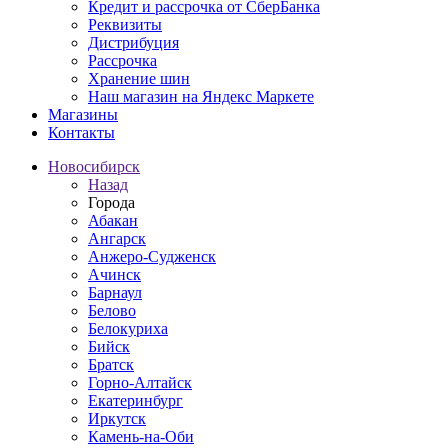
Кредит и рассрочка от СберБанка
Реквизиты
Дистрибуция
Рассрочка
Хранение шин
Наш магазин на Яндекс Маркете
Магазины
Контакты
Новосибирск
Назад
Города
Абакан
Ангарск
Анжеро-Судженск
Ачинск
Барнаул
Белово
Белокуриха
Бийск
Братск
Горно-Алтайск
Екатеринбург
Иркутск
Камень-на-Оби