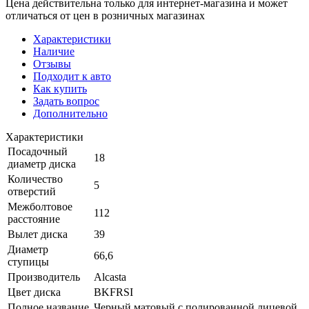
Цена действительна только для интернет-магазина и может
отличаться от цен в розничных магазинах
Характеристики
Наличие
Отзывы
Подходит к авто
Как купить
Задать вопрос
Дополнительно
Характеристики
Посадочный
18
диаметр диска
Количество
5
отверстий
Межболтовое
112
расстояние
Вылет диска
39
Диаметр
66,6
ступицы
Производитель
Alcasta
Цвет диска
BKFRSI
Полное название
Черный матовый с полированной лицевой