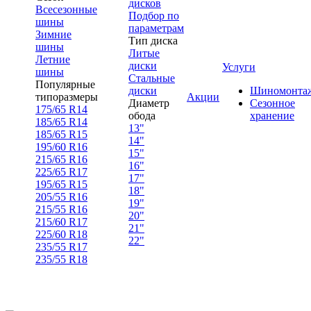
дисков
Всесезонные
Подбор по
шины
параметрам
Зимние
Тип диска
шины
Литые
Летние
диски
Услуги
шины
Стальные
Популярные
диски
Шиномонта
типоразмеры
Акции
Диаметр
Сезонное
175/65 R14
обода
хранение
185/65 R14
13"
185/65 R15
14"
195/60 R16
15"
215/65 R16
16"
225/65 R17
17"
195/65 R15
18"
205/55 R16
19"
215/55 R16
20"
215/60 R17
21"
225/60 R18
22"
235/55 R17
235/55 R18