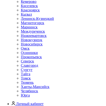
Кемерово
Киселевск
Красноярск
Кызыл
Ленинск-Кузнецкий
Магнитогорск
Мариинск
Междуреченск
Нижневартовск
Новокузнецк
Новосибирск
Омск
Осинники
Прокопьевск
Северск
Славгород
Сургут
Тайга
Томск
Тюмень
Ханты-Мансийск
Челябинск
Юрга
Личный кабинет