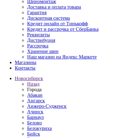
Шиномонтаж
Доставка и оплата товара
Гарантия
Дисконтная система
Кредит онлайн от Тинькофф
Кредит и рассрочка от СберБанка
Реквизиты
Дистрибуция
Рассрочка
Хранение шин
Наш магазин на Яндекс Маркете
Магазины
Контакты
Новосибирск
Назад
Города
Абакан
Ангарск
Анжеро-Судженск
Ачинск
Барнаул
Белово
Белокуриха
Бийск