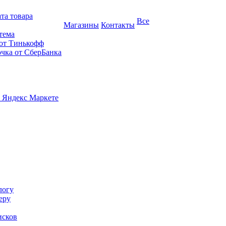
та товара
Все
Магазины
Контакты
тема
 от Тинькофф
очка от СберБанка
 Яндекс Маркете
логу
еру
исков