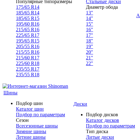
Популярные типоразмеры
Стальные диски
175/65 R14
Диаметр обода
185/65 R14
13"
А
185/65 R15
14"
195/60 R16
15"
215/65 R16
16"
225/65 R17
17"
195/65 R15
18"
205/55 R16
19"
215/55 R16
20"
215/60 R17
21"
225/60 R18
22"
235/55 R17
235/55 R18
Шины
Подбор шин
Диски
Каталог шин
Подбор по параметрам
Подбор дисков
Сезон
Каталог дисков
Всесезонные шины
Подбор по параметрам
Зимние шины
Тип диска
Летние шины
Литые диски