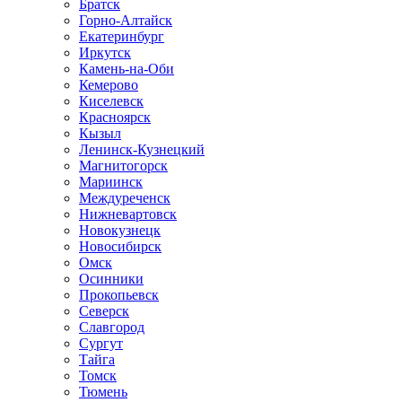
Братск
Горно-Алтайск
Екатеринбург
Иркутск
Камень-на-Оби
Кемерово
Киселевск
Красноярск
Кызыл
Ленинск-Кузнецкий
Магнитогорск
Мариинск
Междуреченск
Нижневартовск
Новокузнецк
Новосибирск
Омск
Осинники
Прокопьевск
Северск
Славгород
Сургут
Тайга
Томск
Тюмень