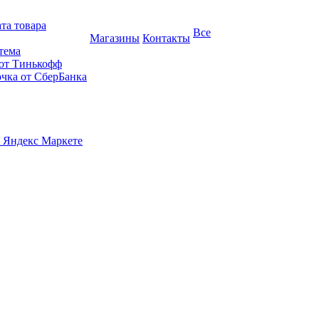
та товара
Все
Магазины
Контакты
тема
 от Тинькофф
очка от СберБанка
 Яндекс Маркете