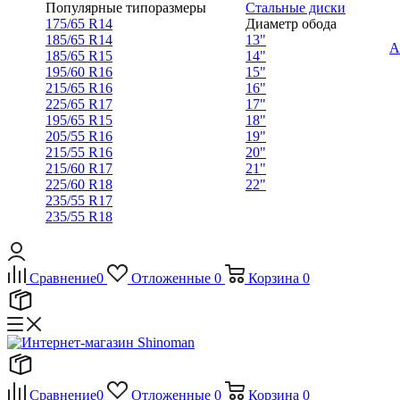
Популярные типоразмеры
Стальные диски
175/65 R14
Диаметр обода
185/65 R14
13"
А
185/65 R15
14"
195/60 R16
15"
215/65 R16
16"
225/65 R17
17"
195/65 R15
18"
205/55 R16
19"
215/55 R16
20"
215/60 R17
21"
225/60 R18
22"
235/55 R17
235/55 R18
Сравнение
0
Отложенные
0
Корзина
0
Сравнение
0
Отложенные
0
Корзина
0