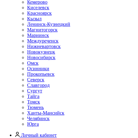
Кемерово
Киселевск
Красноярск
Кызыл
Ленинск-Кузнецкий
Магнитогорск
Мариинск
Междуреченск
Нижневартовск
Новокузнецк
Новосибирск
Омск
Осинники
Прокопьевск
Северск
Славгород
Сургут
Тайга
Томск
Тюмень
Ханты-Мансийск
Челябинск
Юрга
Личный кабинет