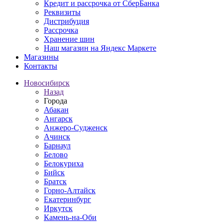
Кредит и рассрочка от СберБанка
Реквизиты
Дистрибуция
Рассрочка
Хранение шин
Наш магазин на Яндекс Маркете
Магазины
Контакты
Новосибирск
Назад
Города
Абакан
Ангарск
Анжеро-Судженск
Ачинск
Барнаул
Белово
Белокуриха
Бийск
Братск
Горно-Алтайск
Екатеринбург
Иркутск
Камень-на-Оби