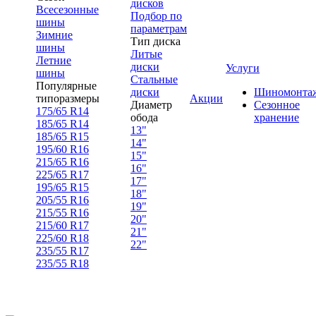
дисков
Всесезонные
Подбор по
шины
параметрам
Зимние
Тип диска
шины
Литые
Летние
диски
Услуги
шины
Стальные
Популярные
диски
Шиномонта
типоразмеры
Акции
Диаметр
Сезонное
175/65 R14
обода
хранение
185/65 R14
13"
185/65 R15
14"
195/60 R16
15"
215/65 R16
16"
225/65 R17
17"
195/65 R15
18"
205/55 R16
19"
215/55 R16
20"
215/60 R17
21"
225/60 R18
22"
235/55 R17
235/55 R18