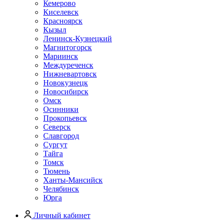
Кемерово
Киселевск
Красноярск
Кызыл
Ленинск-Кузнецкий
Магнитогорск
Мариинск
Междуреченск
Нижневартовск
Новокузнецк
Новосибирск
Омск
Осинники
Прокопьевск
Северск
Славгород
Сургут
Тайга
Томск
Тюмень
Ханты-Мансийск
Челябинск
Юрга
Личный кабинет