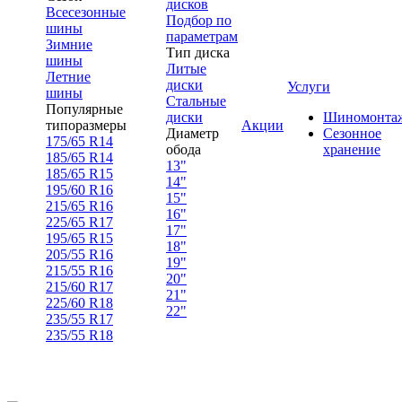
дисков
Всесезонные
Подбор по
шины
параметрам
Зимние
Тип диска
шины
Литые
Летние
диски
Услуги
шины
Стальные
Популярные
диски
Шиномонта
типоразмеры
Акции
Диаметр
Сезонное
175/65 R14
обода
хранение
185/65 R14
13"
185/65 R15
14"
195/60 R16
15"
215/65 R16
16"
225/65 R17
17"
195/65 R15
18"
205/55 R16
19"
215/55 R16
20"
215/60 R17
21"
225/60 R18
22"
235/55 R17
235/55 R18