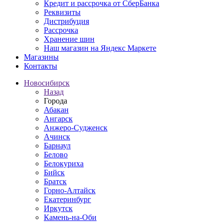
Кредит и рассрочка от СберБанка
Реквизиты
Дистрибуция
Рассрочка
Хранение шин
Наш магазин на Яндекс Маркете
Магазины
Контакты
Новосибирск
Назад
Города
Абакан
Ангарск
Анжеро-Судженск
Ачинск
Барнаул
Белово
Белокуриха
Бийск
Братск
Горно-Алтайск
Екатеринбург
Иркутск
Камень-на-Оби