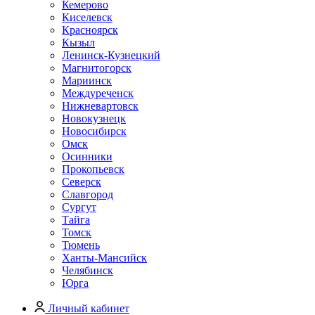
Кемерово
Киселевск
Красноярск
Кызыл
Ленинск-Кузнецкий
Магнитогорск
Мариинск
Междуреченск
Нижневартовск
Новокузнецк
Новосибирск
Омск
Осинники
Прокопьевск
Северск
Славгород
Сургут
Тайга
Томск
Тюмень
Ханты-Мансийск
Челябинск
Юрга
Личный кабинет