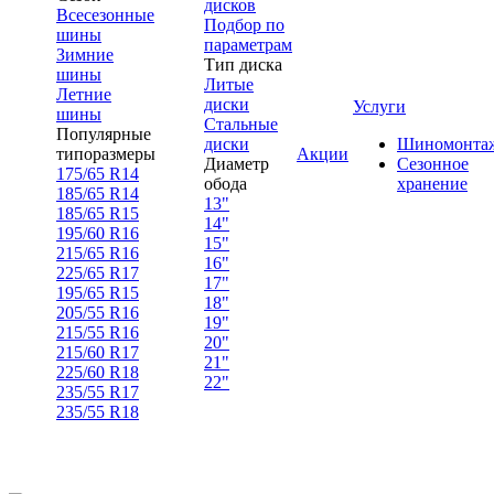
дисков
Всесезонные
Подбор по
шины
параметрам
Зимние
Тип диска
шины
Литые
Летние
диски
Услуги
шины
Стальные
Популярные
диски
Шиномонта
типоразмеры
Акции
Диаметр
Сезонное
175/65 R14
обода
хранение
185/65 R14
13"
185/65 R15
14"
195/60 R16
15"
215/65 R16
16"
225/65 R17
17"
195/65 R15
18"
205/55 R16
19"
215/55 R16
20"
215/60 R17
21"
225/60 R18
22"
235/55 R17
235/55 R18