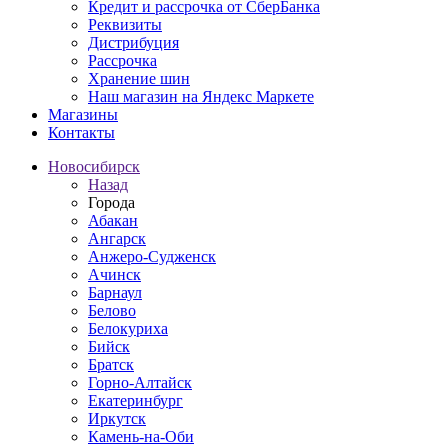
Кредит и рассрочка от СберБанка
Реквизиты
Дистрибуция
Рассрочка
Хранение шин
Наш магазин на Яндекс Маркете
Магазины
Контакты
Новосибирск
Назад
Города
Абакан
Ангарск
Анжеро-Судженск
Ачинск
Барнаул
Белово
Белокуриха
Бийск
Братск
Горно-Алтайск
Екатеринбург
Иркутск
Камень-на-Оби