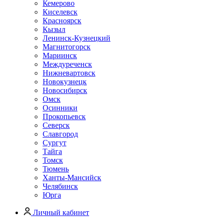
Кемерово
Киселевск
Красноярск
Кызыл
Ленинск-Кузнецкий
Магнитогорск
Мариинск
Междуреченск
Нижневартовск
Новокузнецк
Новосибирск
Омск
Осинники
Прокопьевск
Северск
Славгород
Сургут
Тайга
Томск
Тюмень
Ханты-Мансийск
Челябинск
Юрга
Личный кабинет