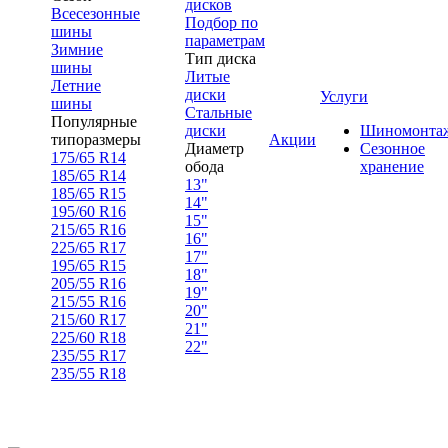
дисков
Всесезонные
Подбор по
шины
параметрам
Зимние
Тип диска
шины
Литые
Летние
диски
Услуги
шины
Стальные
Популярные
диски
Шиномонта
типоразмеры
Акции
Диаметр
Сезонное
175/65 R14
обода
хранение
185/65 R14
13"
185/65 R15
14"
195/60 R16
15"
215/65 R16
16"
225/65 R17
17"
195/65 R15
18"
205/55 R16
19"
215/55 R16
20"
215/60 R17
21"
225/60 R18
22"
235/55 R17
235/55 R18