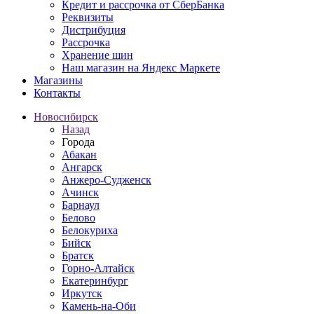
Кредит и рассрочка от СберБанка
Реквизиты
Дистрибуция
Рассрочка
Хранение шин
Наш магазин на Яндекс Маркете
Магазины
Контакты
Новосибирск
Назад
Города
Абакан
Ангарск
Анжеро-Судженск
Ачинск
Барнаул
Белово
Белокуриха
Бийск
Братск
Горно-Алтайск
Екатеринбург
Иркутск
Камень-на-Оби