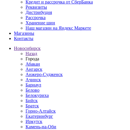
Кредит и рассрочка от СберБанка
Реквизиты
Дистрибуция
Рассрочка
Хранение шин
Наш магазин на Яндекс Маркете
Магазины
Контакты
Новосибирск
Назад
Города
Абакан
Ангарск
Анжеро-Судженск
Ачинск
Барнаул
Белово
Белокуриха
Бийск
Братск
Горно-Алтайск
Екатеринбург
Иркутск
Камень-на-Оби