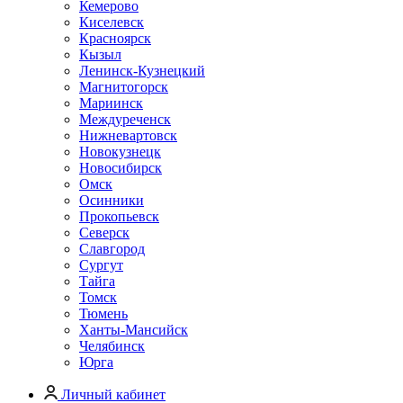
Кемерово
Киселевск
Красноярск
Кызыл
Ленинск-Кузнецкий
Магнитогорск
Мариинск
Междуреченск
Нижневартовск
Новокузнецк
Новосибирск
Омск
Осинники
Прокопьевск
Северск
Славгород
Сургут
Тайга
Томск
Тюмень
Ханты-Мансийск
Челябинск
Юрга
Личный кабинет