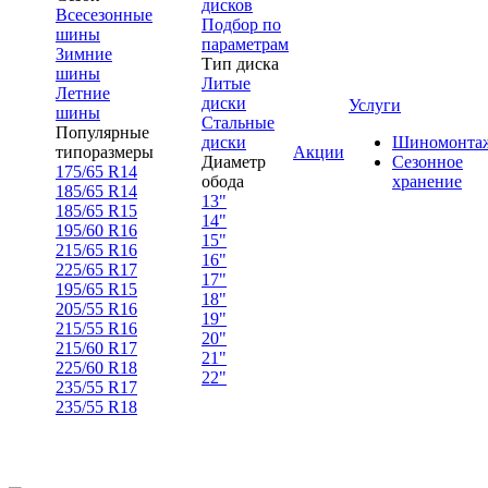
дисков
Всесезонные
Подбор по
шины
параметрам
Зимние
Тип диска
шины
Литые
Летние
диски
Услуги
шины
Стальные
Популярные
диски
Шиномонта
типоразмеры
Акции
Диаметр
Сезонное
175/65 R14
обода
хранение
185/65 R14
13"
185/65 R15
14"
195/60 R16
15"
215/65 R16
16"
225/65 R17
17"
195/65 R15
18"
205/55 R16
19"
215/55 R16
20"
215/60 R17
21"
225/60 R18
22"
235/55 R17
235/55 R18