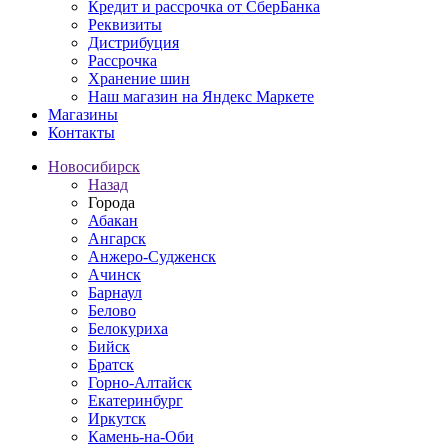
Кредит и рассрочка от СберБанка
Реквизиты
Дистрибуция
Рассрочка
Хранение шин
Наш магазин на Яндекс Маркете
Магазины
Контакты
Новосибирск
Назад
Города
Абакан
Ангарск
Анжеро-Судженск
Ачинск
Барнаул
Белово
Белокуриха
Бийск
Братск
Горно-Алтайск
Екатеринбург
Иркутск
Камень-на-Оби