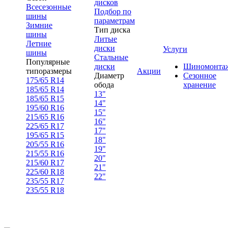
дисков
Всесезонные
Подбор по
шины
параметрам
Зимние
Тип диска
шины
Литые
Летние
диски
Услуги
шины
Стальные
Популярные
диски
Шиномонта
типоразмеры
Акции
Диаметр
Сезонное
175/65 R14
обода
хранение
185/65 R14
13"
185/65 R15
14"
195/60 R16
15"
215/65 R16
16"
225/65 R17
17"
195/65 R15
18"
205/55 R16
19"
215/55 R16
20"
215/60 R17
21"
225/60 R18
22"
235/55 R17
235/55 R18