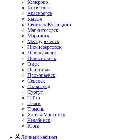
Кемерово
Киселевск
Красноярск
Кызыл
Ленинск-Кузнецкий
Магнитогорск
Мариинск
Междуреченск
Нижневартовск
Новокузнецк
Новосибирск
Омск
Осинники
Прокопьевск
Северск
Славгород
Сургут
Тайга
Томск
Тюмень
Ханты-Мансийск
Челябинск
Юрга
Личный кабинет