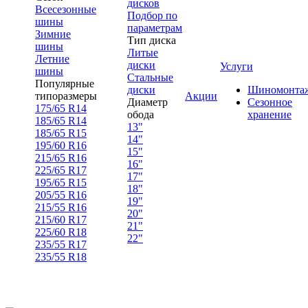
дисков
Всесезонные
Подбор по
шины
параметрам
Зимние
Тип диска
шины
Литые
Летние
диски
Услуги
шины
Стальные
Популярные
диски
Шиномонта
типоразмеры
Акции
Диаметр
Сезонное
175/65 R14
обода
хранение
185/65 R14
13"
185/65 R15
14"
195/60 R16
15"
215/65 R16
16"
225/65 R17
17"
195/65 R15
18"
205/55 R16
19"
215/55 R16
20"
215/60 R17
21"
225/60 R18
22"
235/55 R17
235/55 R18