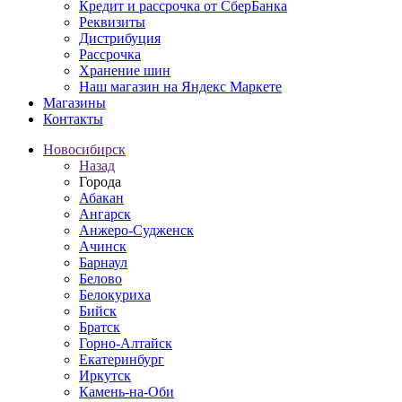
Кредит и рассрочка от СберБанка
Реквизиты
Дистрибуция
Рассрочка
Хранение шин
Наш магазин на Яндекс Маркете
Магазины
Контакты
Новосибирск
Назад
Города
Абакан
Ангарск
Анжеро-Судженск
Ачинск
Барнаул
Белово
Белокуриха
Бийск
Братск
Горно-Алтайск
Екатеринбург
Иркутск
Камень-на-Оби