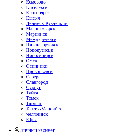
Кемерово
Киселевск
Красноярск
Кызыл
Ленинск-Кузнецкий
Магнитогорск
Мариинск
Междуреченск
Нижневартовск
Новокузнецк
Новосибирск
Омск
Осинники
Прокопьевск
Северск
Славгород
Сургут
Тайга
Томск
Тюмень
Ханты-Мансийск
Челябинск
Юрга
Личный кабинет