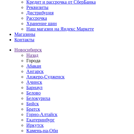
Кредит и рассрочка от СберБанка
Реквизиты
Дистрибуция
Рассрочка
Хранение шин
Наш магазин на Яндекс Маркете
Магазины
Контакты
Новосибирск
Назад
Города
Абакан
Ангарск
Анжеро-Судженск
Ачинск
Барнаул
Белово
Белокуриха
Бийск
Братск
Горно-Алтайск
Екатеринбург
Иркутск
Камень-на-Оби