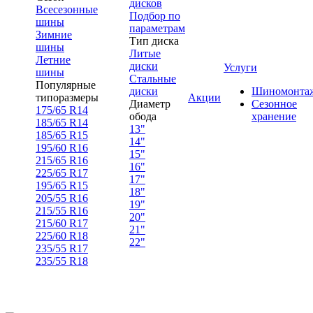
дисков
Всесезонные
Подбор по
шины
параметрам
Зимние
Тип диска
шины
Литые
Летние
диски
Услуги
шины
Стальные
Популярные
диски
Шиномонта
типоразмеры
Акции
Диаметр
Сезонное
175/65 R14
обода
хранение
185/65 R14
13"
185/65 R15
14"
195/60 R16
15"
215/65 R16
16"
225/65 R17
17"
195/65 R15
18"
205/55 R16
19"
215/55 R16
20"
215/60 R17
21"
225/60 R18
22"
235/55 R17
235/55 R18