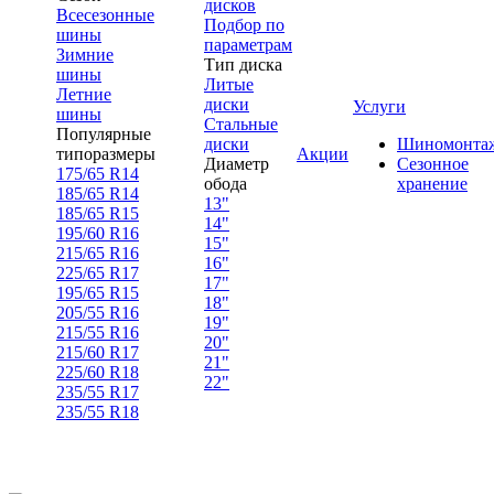
дисков
Всесезонные
Подбор по
шины
параметрам
Зимние
Тип диска
шины
Литые
Летние
диски
Услуги
шины
Стальные
Популярные
диски
Шиномонта
типоразмеры
Акции
Диаметр
Сезонное
175/65 R14
обода
хранение
185/65 R14
13"
185/65 R15
14"
195/60 R16
15"
215/65 R16
16"
225/65 R17
17"
195/65 R15
18"
205/55 R16
19"
215/55 R16
20"
215/60 R17
21"
225/60 R18
22"
235/55 R17
235/55 R18