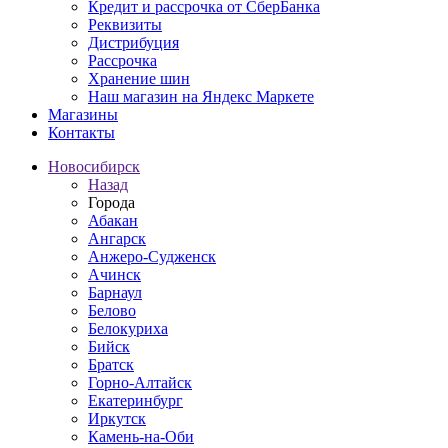
Кредит и рассрочка от СберБанка
Реквизиты
Дистрибуция
Рассрочка
Хранение шин
Наш магазин на Яндекс Маркете
Магазины
Контакты
Новосибирск
Назад
Города
Абакан
Ангарск
Анжеро-Судженск
Ачинск
Барнаул
Белово
Белокуриха
Бийск
Братск
Горно-Алтайск
Екатеринбург
Иркутск
Камень-на-Оби