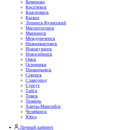
Кемерово
Киселевск
Красноярск
Кызыл
Ленинск-Кузнецкий
Магнитогорск
Мариинск
Междуреченск
Нижневартовск
Новокузнецк
Новосибирск
Омск
Осинники
Прокопьевск
Северск
Славгород
Сургут
Тайга
Томск
Тюмень
Ханты-Мансийск
Челябинск
Юрга
Личный кабинет