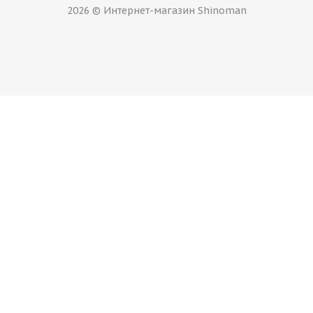
RPLC KI76 7,0\R17 5*114 ET48 d67 BLK
2026 © Интернет-магазин Shinoman
Нет в наличии
Next NX-093 7,0\R17 5*114,3 ET39 d60,1 BK
Нет в наличии