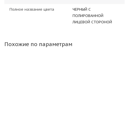
Полное название цвета
ЧЕРНЫЙ С
ПОЛИРОВАННОЙ
ЛИЦЕВОЙ СТОРОНОЙ
Похожие по параметрам
RST R067 7,0\R17 5*114,3 ET47 d67,1 HS
Нет в наличии