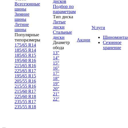
дисков
Всесезонные
Подбор по
шины
параметрам
Зимние
Тип диска
шины
Литые
Летние
диски
Услуги
шины
Стальные
Популярные
диски
Шиномонта
типоразмеры
Акции
Диаметр
Сезонное
175/65 R14
обода
хранение
185/65 R14
13"
185/65 R15
14"
195/60 R16
15"
215/65 R16
16"
225/65 R17
17"
195/65 R15
18"
205/55 R16
19"
215/55 R16
20"
215/60 R17
21"
225/60 R18
22"
235/55 R17
235/55 R18