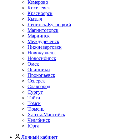
Кемерово
Киселевск
Красноярск
Кызыл
Ленинск-Кузнецкий
Магнитогорск
Мариинск
Междуреченск
Нижневартовск
Новокузнецк
Новосибирск
Омск
Осинники
Прокопьевск
Северск
Славгород
Сургут
Тайга
Томск
Тюмень
Ханты-Мансийск
Челябинск
Юрга
Личный кабинет