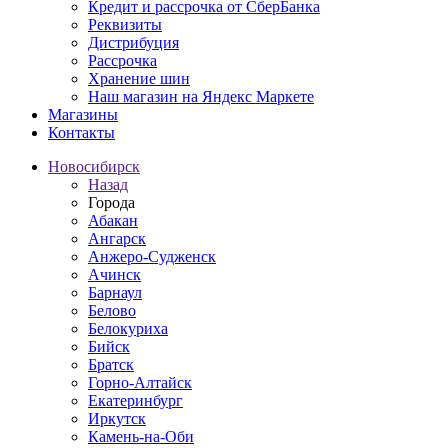
Кредит и рассрочка от СберБанка
Реквизиты
Дистрибуция
Рассрочка
Хранение шин
Наш магазин на Яндекс Маркете
Магазины
Контакты
Новосибирск
Назад
Города
Абакан
Ангарск
Анжеро-Судженск
Ачинск
Барнаул
Белово
Белокуриха
Бийск
Братск
Горно-Алтайск
Екатеринбург
Иркутск
Камень-на-Оби