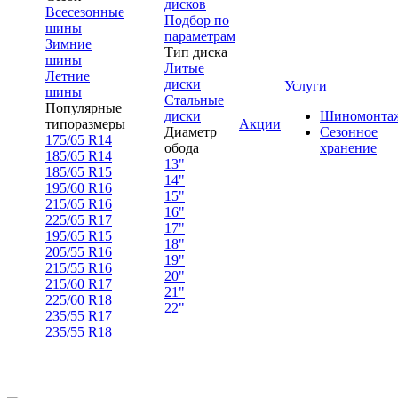
дисков
Всесезонные
Подбор по
шины
параметрам
Зимние
Тип диска
шины
Литые
Летние
диски
Услуги
шины
Стальные
Популярные
диски
Шиномонта
типоразмеры
Акции
Диаметр
Сезонное
175/65 R14
обода
хранение
185/65 R14
13"
185/65 R15
14"
195/60 R16
15"
215/65 R16
16"
225/65 R17
17"
195/65 R15
18"
205/55 R16
19"
215/55 R16
20"
215/60 R17
21"
225/60 R18
22"
235/55 R17
235/55 R18