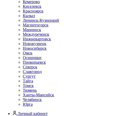
Кемерово
Киселевск
Красноярск
Кызыл
Ленинск-Кузнецкий
Магнитогорск
Мариинск
Междуреченск
Нижневартовск
Новокузнецк
Новосибирск
Омск
Осинники
Прокопьевск
Северск
Славгород
Сургут
Тайга
Томск
Тюмень
Ханты-Мансийск
Челябинск
Юрга
Личный кабинет