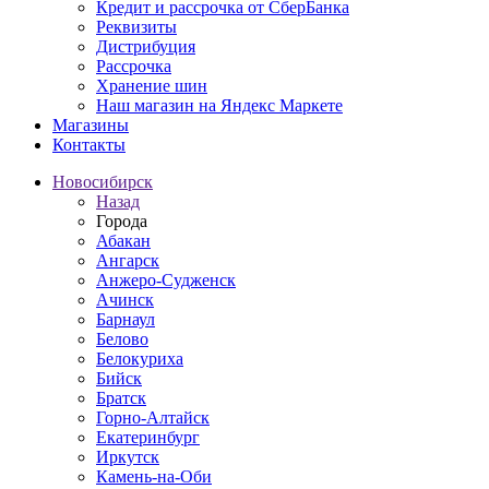
Кредит и рассрочка от СберБанка
Реквизиты
Дистрибуция
Рассрочка
Хранение шин
Наш магазин на Яндекс Маркете
Магазины
Контакты
Новосибирск
Назад
Города
Абакан
Ангарск
Анжеро-Судженск
Ачинск
Барнаул
Белово
Белокуриха
Бийск
Братск
Горно-Алтайск
Екатеринбург
Иркутск
Камень-на-Оби