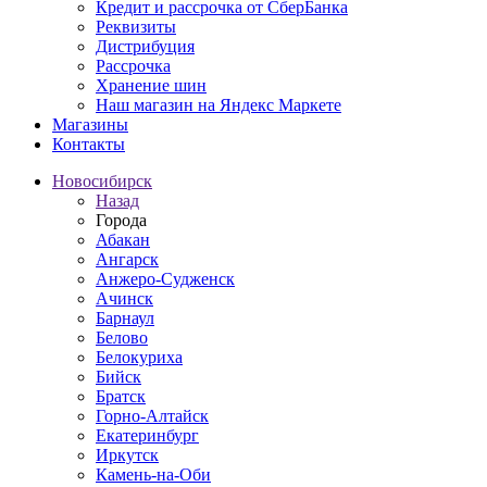
Кредит и рассрочка от СберБанка
Реквизиты
Дистрибуция
Рассрочка
Хранение шин
Наш магазин на Яндекс Маркете
Магазины
Контакты
Новосибирск
Назад
Города
Абакан
Ангарск
Анжеро-Судженск
Ачинск
Барнаул
Белово
Белокуриха
Бийск
Братск
Горно-Алтайск
Екатеринбург
Иркутск
Камень-на-Оби