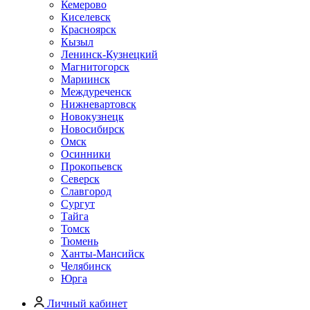
Кемерово
Киселевск
Красноярск
Кызыл
Ленинск-Кузнецкий
Магнитогорск
Мариинск
Междуреченск
Нижневартовск
Новокузнецк
Новосибирск
Омск
Осинники
Прокопьевск
Северск
Славгород
Сургут
Тайга
Томск
Тюмень
Ханты-Мансийск
Челябинск
Юрга
Личный кабинет