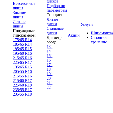
дисков
Всесезонные
Подбор по
шины
параметрам
Зимние
Тип диска
шины
Литые
Летние
диски
Услуги
шины
Стальные
Популярные
диски
Шиномонта
типоразмеры
Акции
Диаметр
Сезонное
175/65 R14
обода
хранение
185/65 R14
13"
185/65 R15
14"
195/60 R16
15"
215/65 R16
16"
225/65 R17
17"
195/65 R15
18"
205/55 R16
19"
215/55 R16
20"
215/60 R17
21"
225/60 R18
22"
235/55 R17
235/55 R18