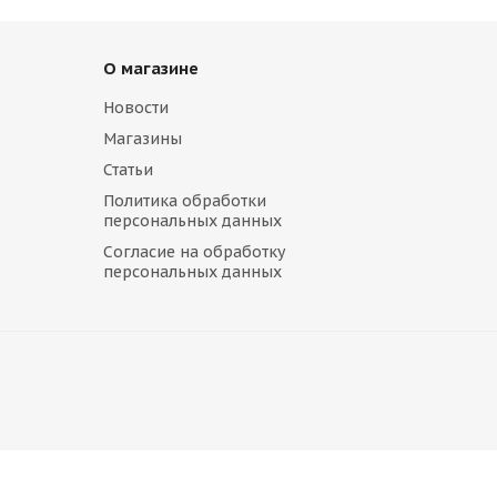
О магазине
Новости
Магазины
Статьи
REPLICA _Concept-VV538 6,5\R16 5*100 ET47 d57,1 BKF
Политика обработки
персональных данных
в наличии
Согласие на обработку
персональных данных