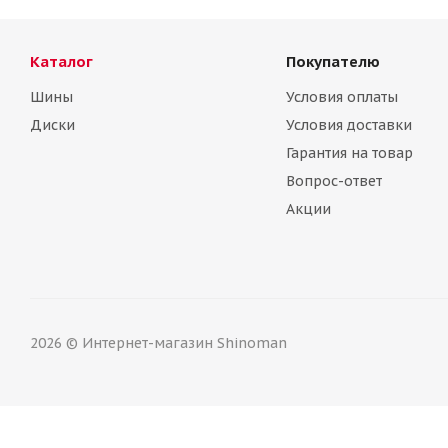
Каталог
Покупателю
Шины
Условия оплаты
Диски
Условия доставки
Гарантия на товар
Alcasta M54 6,5\R16 5*100 ET35 d57,1 BKF
Вопрос-ответ
Нет в наличии
Нет 
Акции
2026 © Интернет-магазин Shinoman