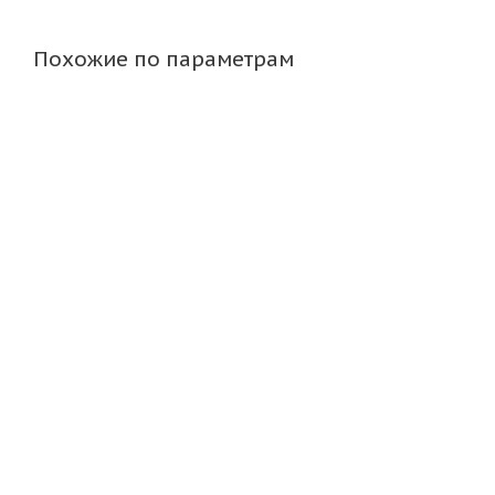
Похожие по параметрам
Lizardo 1019 6,5\R16 5*100 ET38 d57,1 BMF
Нет в наличии
Нет