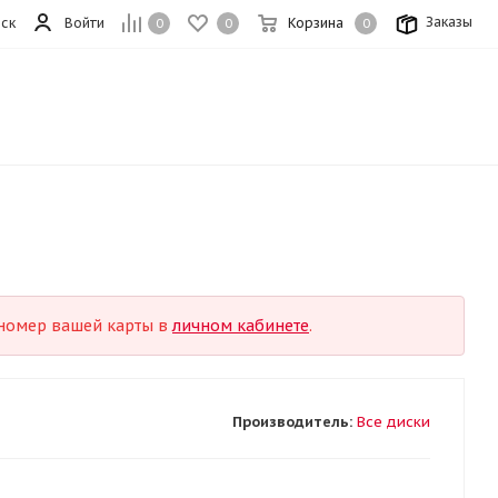
Заказы
ск
Войти
Корзина
0
0
0
е номер вашей карты в
личном кабинете
.
Производитель:
Все диски